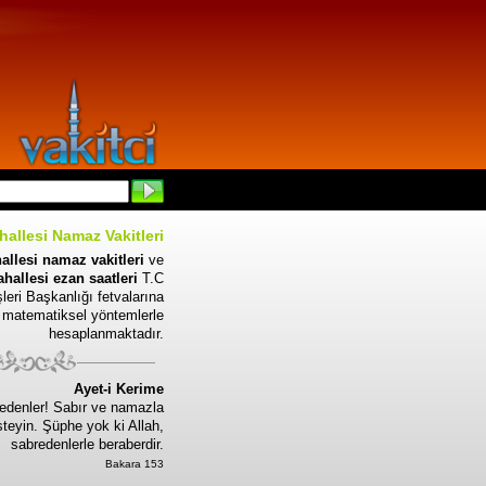
hallesi Namaz Vakitleri
allesi namaz vakitleri
ve
hallesi ezan saatleri
T.C
leri Başkanlığı fetvalarına
 matematiksel yöntemlerle
hesaplanmaktadır.
Ayet-i Kerime
edenler! Sabır ve namazla
steyin. Şüphe yok ki Allah,
sabredenlerle beraberdir.
Bakara 153