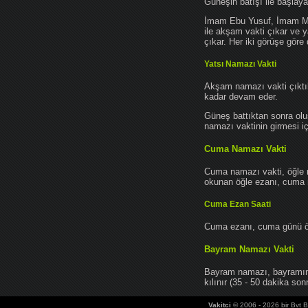
Güneşin batışı ile başlay
İmam Ebu Yusuf, İmam Mu
ile akşam vakti çıkar ve y
çıkar. Her iki görüşe göre 
Yatsı Namazı Vakti
Akşam namazı vakti çıktık
kadar devam eder.
Güneş battıktan sonra oluş
namazı vaktinin girmesi iç
Cuma Namazı Vakti
Cuma namazı vakti, öğle 
okunan öğle ezanı, cuma na
Cuma Ezan Saati
Cuma ezanı, cuma günü öğ
Bayram Namazı Vakti
Bayram namazı, bayramın 
kılınır (35 - 50 dakika sonr
Vakitci
© 2006 - 2026 bir Bvt Bi