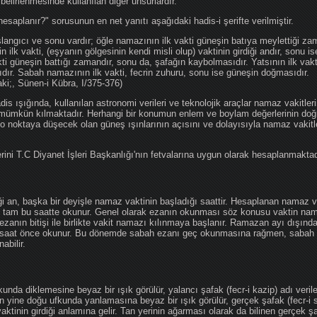
 belirlenmesinde kullanılan diğer unsurlardır.
hesaplanır?" sorusunun en net yanıtı aşağıdaki hadis-i şerifte verilmiştir.
angıcı ve sonu vardır; öğle namazının ilk vakti güneşin batıya meylettiği zam
nin ilk vakti, (eşyanın gölgesinin kendi misli olup) vaktinin girdiği andır, sonu i
ti güneşin battığı zamandır, sonu da, şafağın kaybolmasıdır. Yatsının ilk vak
ıdır. Sabah namazının ilk vakti, fecrin zuhuru, sonu ise güneşin doğmasıdır.
aki;, Sünen-i Kübra, I/375-376)
 ışığında, kullanılan astronomi verileri ve teknolojik araçlar namaz vakitleri
 mümkün kılmaktadır. Herhangi bir konumun enlem ve boylam değerlerinin doğr
e o noktaya düşecek olan güneş ışınlarının açısını ve dolayısıyla namaz vakitl
ini T.C Diyanet İşleri Başkanlığı'nın fetvalarına uygun olarak hesaplanmaktad
iği an, başka bir deyişle namaz vaktinin başladığı saattir. Hesaplanan namaz va
an tam bu saatte okunur. Genel olarak ezanın okunması söz konusu vaktin nama
ezanın bitişi ile birlikte vakit namazı kılınmaya başlanır. Ramazan ayı dışın
saat önce okunur. Bu dönemde sabah ezanı geç okunmasına rağmen, sabah 
abilir.
da diklemesine beyaz bir ışık görülür, yalancı şafak (fecr-i kazip) adı veril
 yine doğu ufkunda yanlamasına beyaz bir ışık görülür, gerçek şafak (fecr-i s
tinin girdiği anlamına gelir. Tan yerinin ağarması olarak da bilinen gerçek ş