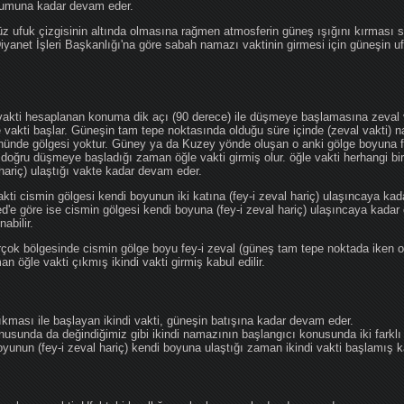
ğumuna kadar devam eder.
üz ufuk çizgisinin altında olmasına rağmen atmosferin güneş ışığını kırması
 Diyanet İşleri Başkanlığı'na göre sabah namazı vaktinin girmesi için güneşin 
vakti hesaplanan konuma dik açı (90 derece) ile düşmeye başlamasına zeval v
e vakti başlar. Güneşin tam tepe noktasında olduğu süre içinde (zeval vakti)
önünde gölgesi yoktur. Güney ya da Kuzey yönde oluşan o anki gölge boyuna fe
 doğru düşmeye başladığı zaman öğle vakti girmiş olur. öğle vakti herhangi b
hariç) ulaştığı vakte kadar devam eder.
akti cismin gölgesi kendi boyunun iki katına (fey-i zeval hariç) ulaşıncaya 
göre ise cismin gölgesi kendi boyuna (fey-i zeval hariç) ulaşıncaya kadar 
abilir.
çok bölgesinde cismin gölge boyu fey-i zeval (güneş tam tepe noktada iken o
n öğle vakti çıkmış ikindi vakti girmiş kabul edilir.
ıkması ile başlayan ikindi vakti, güneşin batışına kadar devam eder.
nusunda da değindiğimiz gibi ikindi namazının başlangıcı konusunda iki farklı
unun (fey-i zeval hariç) kendi boyuna ulaştığı zaman ikindi vakti başlamış kab