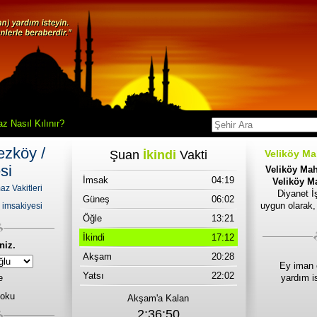
z Nasıl Kılınır?
ezköy /
Şuan
İkindi
Vakti
Veliköy Ma
si
Veliköy Mah
İmsak
04:19
Veliköy Ma
az Vakitleri
Diyanet İş
Güneş
06:02
uygun olarak,
 imsakiyesi
Öğle
13:21
İkindi
17:12
niz.
Akşam
20:28
Ey iman 
Yatsı
22:02
e
yardım i
 oku
Akşam'a Kalan
2:36:50