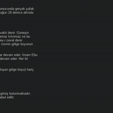
 sonucunda gerçek şafak
ufuğun 18 derece altında
akti denir. Güneşin
 namaz kılınmaz ve bu
y-i zeval denir.
ir cismin gölge boyunun
kadar devam eder. İmam Ebu
devam eder. Her iki
luşan gölge boyu) hariç
 görüş bulunmaktadır.
ul edilir.