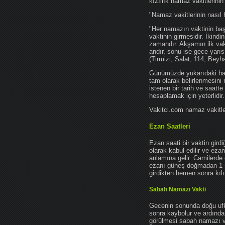
kızıllık namaz vakitlerinin
"Namaz vakitlerinin nasıl 
"Her namazın vaktinin başl
vaktinin girmesidir. İkindi
zamandır. Akşamın ilk vak
andır, sonu ise gece yarıs
(Tirmizi, Salat, 114; Beyh
Günümüzde yukarıdaki hadis
tam olarak belirlenmesini
istenen bir tarih ve saatt
hesaplamak için yeterlidir.
Vakitci.com namaz vakitler
Ezan Saatleri
Ezan saati bir vaktin gird
olarak kabul edilir ve ez
anlamına gelir. Camilerde 
ezanı güneş doğmadan 1 
girdikten hemen sonra kılın
Sabah Namazı Vakti
Gecenin sonunda doğu ufkun
sonra kaybolur ve ardından
görülmesi sabah namazı vak