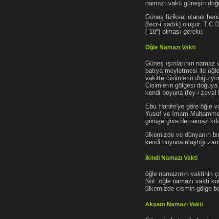
namazı vakti güneşin do
Güneş fiziksel olarak hen
(fecr-i sadık) oluşur. T.C
(-18°) olması gerekir.
Öğle Namazı Vakti
Güneş ışınlarının namaz 
batıya meyletmesi ile öğl
vakitte cisimlerin doğu y
Cisimlerin gölgesi doğuya
kendi boyuna (fey-i zeval 
Ebu Hanife'ye göre öğle v
Yusuf ve İmam Muhammed'e 
görüşe göre de namaz kılın
ülkemizde ve dünyanın bir
kendi boyuna ulaştığı zama
İkindi Namazı Vakti
öğle namazının vaktinin ç
Not: öğle namazı vakti ko
ülkemizde cismin gölge boy
Akşam Namazı Vakti