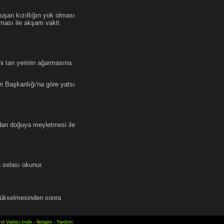
an kızıllığın yok olması
lması ile akşam vakti
i tan yerinin ağarmasına
ri Başkanlığı'na göre yatsı
dan doğuya meyletmesi ile
selası okunur.
yükselmesinden sonra
vt Vakitci İndir
-
İletişim
-
Yardım