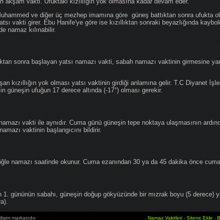
an akşam vakti. Ufuktaki kızıllığın yok olmasına kadar devam eder.
hammed ve diğer üç mezhep imamına göre güneş battıktan sonra ufukta oluş
atsı vakti girer. Ebu Hanife'ye göre ise kızıllıktan sonraki beyazlığında kaybo
de namaz kılınabilir.
tan sonra başlayan yatsı namazı vakti, sabah namazı vaktinin girmesine yan
an kızıllığın yok olması yatsı vaktinin girdiği anlamına gelir. T.C Diyanet İşle
in güneşin ufuğun 17 derece altında (-17°) olması gerekir.
namazı vakti ile aynıdır. Cuma günü güneşin tepe noktaya ulaşmasının ardın
mazı vaktinin başlangıcını bildirir.
le namazı saatinde okunur. Cuma ezanından 30 ya da 45 dakika önce cuma 
1. gününün sabahı, güneşin doğup gökyüzünde bir mızrak boyu (5 derece) 
a).
lişim markasıdır.
Namaz Vakitleri
-
Sitene Ekle
-
B