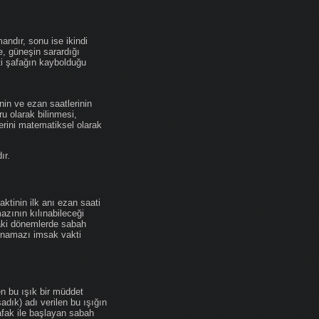
andır, sonu ise ikindi
se, güneşin sarardığı
ti şafağın kaybolduğu
nin ve ezan saatlerinin
u olarak bilinmesi,
erini matematiksel olarak
ır.
ktinin ilk anı ezan saati
zının kılınabileceği
daki dönemlerde sabah
namazı imsak vakti
en bu ışık bir müddet
adık) adı verilen bu ışığın
afak ile başlayan sabah