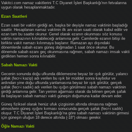
Vakitci.com namaz vakitlerini T.C Diyanet İşleri Başkanlığı'nın fetvalarına
uygun olarak hesaplanmaktadır.
Ezan Saatleri
Ezan saati bir vaktin girdiği an, başka bir deyişle namaz vaktinin başladığı
saattir. Hesaplanan namaz vaktinin ilk anı ezan saati olarak kabul edilir ve
ezan tam bu saatte okunur. Genel olarak ezanın okunması söz konusu
vaktin namazının kılınabileceği anlamına gelir. Camilerde ezanın bitişi ile
birlikte vakit namazı kılınmaya başlanır. Ramazan ayı dışındaki
dönemlerde sabah ezanı güneş doğmadan 1 saat önce okunur. Bu
dönemde sabah ezanı geç okunmasına rağmen, sabah namazı imsak vakti
girdikten hemen sonra kılınabilir.
Sabah Namazı Vakti
Gecenin sonunda doğu ufkunda diklemesine beyaz bir ışık görülür, yalancı
şafak (fecr-i kazip) adı verilen bu ışık bir müddet sonra kaybolur ve
ardından yine doğu ufkunda yanlamasına beyaz bir ışık görülür, gerçek
şafak (fecr-i sadık) adı verilen bu ışığın görülmesi sabah namazı vaktinin
girdiği anlamına gelir. Tan yerinin ağarması olarak da bilinen gerçek şafak
ile başlayan sabah namazı vakti güneşin doğumuna kadar devam eder.
Güneş fiziksel olarak henüz ufuk çizgisinin altında olmasına rağmen
atmosferin güneş ışığını kırması sonucunda gerçek şafak (fecr-i sadık)
oluşur. T.C Diyanet İşleri Başkanlığı'na göre sabah namazı vaktinin girmesi
için güneşin ufuğun 18 derece altında (-18°) olması gerekir.
Öğle Namazı Vakti