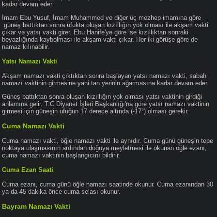
kadar devam eder.
İmam Ebu Yusuf, İmam Muhammed ve diğer üç mezhep imamına göre
güneş battıktan sonra ufukta oluşan kızıllığın yok olması ile akşam vakti
çıkar ve yatsı vakti girer. Ebu Hanife'ye göre ise kızıllıktan sonraki
beyazlığında kaybolması ile akşam vakti çıkar. Her iki görüşe göre de
namaz kılınabilir.
Yatsı Namazı Vakti
Akşam namazı vakti çıktıktan sonra başlayan yatsı namazı vakti, sabah
namazı vaktinin girmesine yani tan yerinin ağarmasına kadar devam eder.
Güneş battıktan sonra oluşan kızıllığın yok olması yatsı vaktinin girdiği
anlamına gelir. T.C Diyanet İşleri Başkanlığı'na göre yatsı namazı vaktinin
girmesi için güneşin ufuğun 17 derece altında (-17°) olması gerekir.
Cuma Namazı Vakti
Cuma namazı vakti, öğle namazı vakti ile aynıdır. Cuma günü güneşin tepe
noktaya ulaşmasının ardından doğuya meyletmesi ile okunan öğle ezanı,
cuma namazı vaktinin başlangıcını bildirir.
Cuma Ezan Saati
Cuma ezanı, cuma günü öğle namazı saatinde okunur. Cuma ezanından 30
ya da 45 dakika önce cuma selası okunur.
Bayram Namazı Vakti