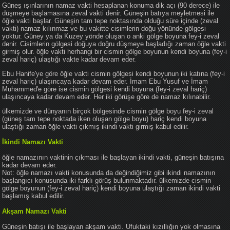
Güneş ışınlarının namaz vakti hesaplanan konuma dik açı (90 derece) ile
düşmeye başlamasına zeval vakti denir. Güneşin batıya meyletmesi ile
öğle vakti başlar. Güneşin tam tepe noktasında olduğu süre içinde (zeval
vakti) namaz kılınmaz ve bu vakitte cisimlerin doğu yönünde gölgesi
yoktur. Güney ya da Kuzey yönde oluşan o anki gölge boyuna fey-i zeval
denir. Cisimlerin gölgesi doğuya doğru düşmeye başladığı zaman öğle vakti
girmiş olur. öğle vakti herhangi bir cismin gölge boyunun kendi boyuna (fey-i
zeval hariç) ulaştığı vakte kadar devam eder.
Ebu Hanife'ye göre öğle vakti cismin gölgesi kendi boyunun iki katına (fey-i
zeval hariç) ulaşıncaya kadar devam eder. İmam Ebu Yusuf ve İmam
Muhammed'e göre ise cismin gölgesi kendi boyuna (fey-i zeval hariç)
ulaşıncaya kadar devam eder. Her iki görüşe göre de namaz kılınabilir.
ülkemizde ve dünyanın birçok bölgesinde cismin gölge boyu fey-i zeval
(güneş tam tepe noktada iken oluşan gölge boyu) hariç kendi boyuna
ulaştığı zaman öğle vakti çıkmış ikindi vakti girmiş kabul edilir.
İkindi Namazı Vakti
öğle namazının vaktinin çıkması ile başlayan ikindi vakti, güneşin batışına
kadar devam eder.
Not: öğle namazı vakti konusunda da değindiğimiz gibi ikindi namazının
başlangıcı konusunda iki farklı görüş bulunmaktadır. ülkemizde cismin
gölge boyunun (fey-i zeval hariç) kendi boyuna ulaştığı zaman ikindi vakti
başlamış kabul edilir.
Akşam Namazı Vakti
Güneşin batışı ile başlayan akşam vakti. Ufuktaki kızıllığın yok olmasına