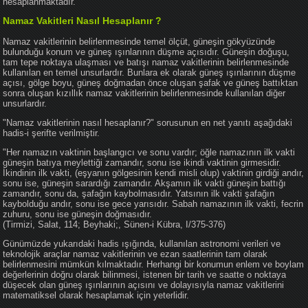
hesaplanmaktadır.
Namaz Vakitleri Nasıl Hesaplanır ?
Namaz vakitlerinin belirlenmesinde temel ölçüt, güneşin gökyüzünde
bulunduğu konum ve güneş ışınlarının düşme açısıdır. Güneşin doğuşu,
tam tepe noktaya ulaşması ve batışı namaz vakitlerinin belirlenmesinde
kullanılan en temel unsurlardır. Bunlara ek olarak güneş ışınlarının düşme
açısı, gölge boyu, güneş doğmadan önce oluşan şafak ve güneş battıktan
sonra oluşan kızıllık namaz vakitlerinin belirlenmesinde kullanılan diğer
unsurlardır.
"Namaz vakitlerinin nasıl hesaplanır?" sorusunun en net yanıtı aşağıdaki
hadis-i şerifte verilmiştir.
"Her namazın vaktinin başlangıcı ve sonu vardır; öğle namazının ilk vakti
güneşin batıya meylettiği zamandır, sonu ise ikindi vaktinin girmesidir.
İkindinin ilk vakti, (eşyanın gölgesinin kendi misli olup) vaktinin girdiği andır,
sonu ise, güneşin sarardığı zamandır. Akşamın ilk vakti güneşin battığı
zamandır, sonu da, şafağın kaybolmasıdır. Yatsının ilk vakti şafağın
kaybolduğu andır, sonu ise gece yarısıdır. Sabah namazının ilk vakti, fecrin
zuhuru, sonu ise güneşin doğmasıdır.
(Tirmizi, Salat, 114; Beyhaki;, Sünen-i Kübra, I/375-376)
Günümüzde yukarıdaki hadis ışığında, kullanılan astronomi verileri ve
teknolojik araçlar namaz vakitlerinin ve ezan saatlerinin tam olarak
belirlenmesini mümkün kılmaktadır. Herhangi bir konumun enlem ve boylam
değerlerinin doğru olarak bilinmesi, istenen bir tarih ve saatte o noktaya
düşecek olan güneş ışınlarının açısını ve dolayısıyla namaz vakitlerini
matematiksel olarak hesaplamak için yeterlidir.