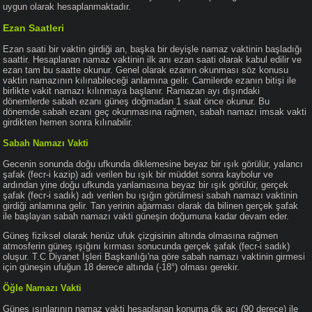
uygun olarak hesaplanmaktadır.
Ezan Saatleri
Ezan saati bir vaktin girdiği an, başka bir deyişle namaz vaktinin başladığı
saattir. Hesaplanan namaz vaktinin ilk anı ezan saati olarak kabul edilir ve
ezan tam bu saatte okunur. Genel olarak ezanın okunması söz konusu
vaktin namazının kılınabileceği anlamına gelir. Camilerde ezanın bitişi ile
birlikte vakit namazı kılınmaya başlanır. Ramazan ayı dışındaki
dönemlerde sabah ezanı güneş doğmadan 1 saat önce okunur. Bu
dönemde sabah ezanı geç okunmasına rağmen, sabah namazı imsak vakti
girdikten hemen sonra kılınabilir.
Sabah Namazı Vakti
Gecenin sonunda doğu ufkunda diklemesine beyaz bir ışık görülür, yalancı
şafak (fecr-i kazip) adı verilen bu ışık bir müddet sonra kaybolur ve
ardından yine doğu ufkunda yanlamasına beyaz bir ışık görülür, gerçek
şafak (fecr-i sadık) adı verilen bu ışığın görülmesi sabah namazı vaktinin
girdiği anlamına gelir. Tan yerinin ağarması olarak da bilinen gerçek şafak
ile başlayan sabah namazı vakti güneşin doğumuna kadar devam eder.
Güneş fiziksel olarak henüz ufuk çizgisinin altında olmasına rağmen
atmosferin güneş ışığını kırması sonucunda gerçek şafak (fecr-i sadık)
oluşur. T.C Diyanet İşleri Başkanlığı'na göre sabah namazı vaktinin girmesi
için güneşin ufuğun 18 derece altında (-18°) olması gerekir.
Öğle Namazı Vakti
Güneş ışınlarının namaz vakti hesaplanan konuma dik açı (90 derece) ile