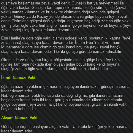
düşmeye başlamasına zeval vakti denir. Güneşin batıya meyletmesi ile
öğle vakti başlar. Güneşin tam tepe noktasında olduğu süre içinde (zeval
vakti) namaz kılınmaz ve bu vakitte cisimlerin doğu yönünde gölgesi
yoktur. Güney ya da Kuzey yönde oluşan o anki gölge boyuna fey-i zeval
denir. Cisimlerin gölgesi doğuya doğru düşmeye başladığı zaman öğle vakti
girmiş olur. öğle vakti herhangi bir cismin gölge boyunun kendi boyuna (fey-i
zeval hariç) ulaştığı vakte kadar devam eder.
Ebu Hanife'ye göre öğle vakti cismin gölgesi kendi boyunun iki katına (fey-i
zeval hariç) ulaşıncaya kadar devam eder. İmam Ebu Yusuf ve İmam
Muhammed'e göre ise cismin gölgesi kendi boyuna (fey-i zeval hariç)
ulaşıncaya kadar devam eder. Her iki görüşe göre de namaz kılınabilir.
ülkemizde ve dünyanın birçok bölgesinde cismin gölge boyu fey-i zeval
(güneş tam tepe noktada iken oluşan gölge boyu) hariç kendi boyuna
ulaştığı zaman öğle vakti çıkmış ikindi vakti girmiş kabul edilir.
İkindi Namazı Vakti
öğle namazının vaktinin çıkması ile başlayan ikindi vakti, güneşin batışına
kadar devam eder.
Not: öğle namazı vakti konusunda da değindiğimiz gibi ikindi namazının
başlangıcı konusunda iki farklı görüş bulunmaktadır. ülkemizde cismin
gölge boyunun (fey-i zeval hariç) kendi boyuna ulaştığı zaman ikindi vakti
başlamış kabul edilir.
Akşam Namazı Vakti
Güneşin batışı ile başlayan akşam vakti. Ufuktaki kızıllığın yok olmasına
kadar devam eder.