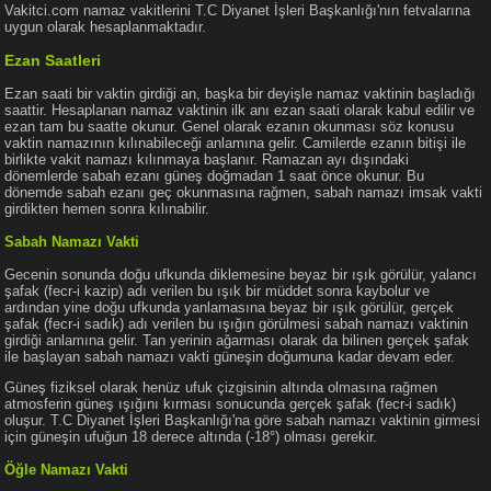
Vakitci.com namaz vakitlerini T.C Diyanet İşleri Başkanlığı'nın fetvalarına
uygun olarak hesaplanmaktadır.
Ezan Saatleri
Ezan saati bir vaktin girdiği an, başka bir deyişle namaz vaktinin başladığı
saattir. Hesaplanan namaz vaktinin ilk anı ezan saati olarak kabul edilir ve
ezan tam bu saatte okunur. Genel olarak ezanın okunması söz konusu
vaktin namazının kılınabileceği anlamına gelir. Camilerde ezanın bitişi ile
birlikte vakit namazı kılınmaya başlanır. Ramazan ayı dışındaki
dönemlerde sabah ezanı güneş doğmadan 1 saat önce okunur. Bu
dönemde sabah ezanı geç okunmasına rağmen, sabah namazı imsak vakti
girdikten hemen sonra kılınabilir.
Sabah Namazı Vakti
Gecenin sonunda doğu ufkunda diklemesine beyaz bir ışık görülür, yalancı
şafak (fecr-i kazip) adı verilen bu ışık bir müddet sonra kaybolur ve
ardından yine doğu ufkunda yanlamasına beyaz bir ışık görülür, gerçek
şafak (fecr-i sadık) adı verilen bu ışığın görülmesi sabah namazı vaktinin
girdiği anlamına gelir. Tan yerinin ağarması olarak da bilinen gerçek şafak
ile başlayan sabah namazı vakti güneşin doğumuna kadar devam eder.
Güneş fiziksel olarak henüz ufuk çizgisinin altında olmasına rağmen
atmosferin güneş ışığını kırması sonucunda gerçek şafak (fecr-i sadık)
oluşur. T.C Diyanet İşleri Başkanlığı'na göre sabah namazı vaktinin girmesi
için güneşin ufuğun 18 derece altında (-18°) olması gerekir.
Öğle Namazı Vakti