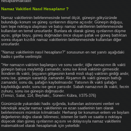
hesaplanmaktadır.
Namaz Vakitleri Nasıl Hesaplanır ?
Namaz vakitlerinin belirlenmesinde temel ölçüt, güneşin gökyüzünde
bulunduğu konum ve güneş ışınlarının düşme açısıdır. Güneşin doğuşu,
tam tepe noktaya ulaşması ve batışı namaz vakitlerinin belirlenmesinde
kullanılan en temel unsurlardır. Bunlara ek olarak güneş ışınlarının düşme
açısı, gölge boyu, güneş doğmadan önce oluşan şafak ve güneş battıktan
sonra oluşan kızıllık namaz vakitlerinin belirlenmesinde kullanılan diğer
unsurlardır.
"Namaz vakitlerinin nasıl hesaplanır?" sorusunun en net yanıtı aşağıdaki
hadis-i şerifte verilmiştir.
"Her namazın vaktinin başlangıcı ve sonu vardır; öğle namazının ilk vakti
güneşin batıya meylettiği zamandır, sonu ise ikindi vaktinin girmesidir.
İkindinin ilk vakti, (eşyanın gölgesinin kendi misli olup) vaktinin girdiği andır,
sonu ise, güneşin sarardığı zamandır. Akşamın ilk vakti güneşin battığı
zamandır, sonu da, şafağın kaybolmasıdır. Yatsının ilk vakti şafağın
kaybolduğu andır, sonu ise gece yarısıdır. Sabah namazının ilk vakti, fecrin
zuhuru, sonu ise güneşin doğmasıdır.
(Tirmizi, Salat, 114; Beyhaki;, Sünen-i Kübra, I/375-376)
Günümüzde yukarıdaki hadis ışığında, kullanılan astronomi verileri ve
teknolojik araçlar namaz vakitlerinin ve ezan saatlerinin tam olarak
belirlenmesini mümkün kılmaktadır. Herhangi bir konumun enlem ve boylam
değerlerinin doğru olarak bilinmesi, istenen bir tarih ve saatte o noktaya
düşecek olan güneş ışınlarının açısını ve dolayısıyla namaz vakitlerini
matematiksel olarak hesaplamak için yeterlidir.