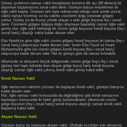
Güneş ışınlarının namaz vakti hesaplanan konuma dik açı (90 derece) ile
düşmeye başlamasına zeval vakti denir. Güneşin batıya meyletmesi ile
öğle vakti başlar. Güneşin tam tepe noktasında olduğu süre içinde (zeval
vakti) namaz kılınmaz ve bu vakitte cisimlerin doğu yönünde gölgesi
yoktur. Güney ya da Kuzey yönde oluşan o anki gölge boyuna fey-i zeval
denir. Cisimlerin gölgesi doğuya doğru düşmeye başladığı zaman öğle vakti
girmiş olur. öğle vakti herhangi bir cismin gölge boyunun kendi boyuna (fey-i
zeval hariç) ulaştığı vakte kadar devam eder.
Ebu Hanife'ye göre öğle vakti cismin gölgesi kendi boyunun iki katına (fey-i
zeval hariç) ulaşıncaya kadar devam eder. İmam Ebu Yusuf ve İmam
Muhammed'e göre ise cismin gölgesi kendi boyuna (fey-i zeval hariç)
ulaşıncaya kadar devam eder. Her iki görüşe göre de namaz kılınabilir.
ülkemizde ve dünyanın birçok bölgesinde cismin gölge boyu fey-i zeval
(güneş tam tepe noktada iken oluşan gölge boyu) hariç kendi boyuna
ulaştığı zaman öğle vakti çıkmış ikindi vakti girmiş kabul edilir.
İkindi Namazı Vakti
öğle namazının vaktinin çıkması ile başlayan ikindi vakti, güneşin batışına
kadar devam eder.
Not: öğle namazı vakti konusunda da değindiğimiz gibi ikindi namazının
başlangıcı konusunda iki farklı görüş bulunmaktadır. ülkemizde cismin
gölge boyunun (fey-i zeval hariç) kendi boyuna ulaştığı zaman ikindi vakti
başlamış kabul edilir.
Akşam Namazı Vakti
Güneşin batışı ile başlayan akşam vakti. Ufuktaki kızıllığın yok olmasına