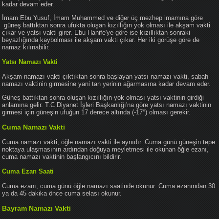
kadar devam eder.
İmam Ebu Yusuf, İmam Muhammed ve diğer üç mezhep imamına göre
güneş battıktan sonra ufukta oluşan kızıllığın yok olması ile akşam vakti
çıkar ve yatsı vakti girer. Ebu Hanife'ye göre ise kızıllıktan sonraki
beyazlığında kaybolması ile akşam vakti çıkar. Her iki görüşe göre de
namaz kılınabilir.
Yatsı Namazı Vakti
Akşam namazı vakti çıktıktan sonra başlayan yatsı namazı vakti, sabah
namazı vaktinin girmesine yani tan yerinin ağarmasına kadar devam eder.
Güneş battıktan sonra oluşan kızıllığın yok olması yatsı vaktinin girdiği
anlamına gelir. T.C Diyanet İşleri Başkanlığı'na göre yatsı namazı vaktinin
girmesi için güneşin ufuğun 17 derece altında (-17°) olması gerekir.
Cuma Namazı Vakti
Cuma namazı vakti, öğle namazı vakti ile aynıdır. Cuma günü güneşin tepe
noktaya ulaşmasının ardından doğuya meyletmesi ile okunan öğle ezanı,
cuma namazı vaktinin başlangıcını bildirir.
Cuma Ezan Saati
Cuma ezanı, cuma günü öğle namazı saatinde okunur. Cuma ezanından 30
ya da 45 dakika önce cuma selası okunur.
Bayram Namazı Vakti