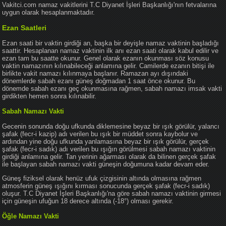
Vakitci.com namaz vakitlerini T.C Diyanet İşleri Başkanlığı'nın fetvalarına
uygun olarak hesaplanmaktadır.
Ezan Saatleri
Ezan saati bir vaktin girdiği an, başka bir deyişle namaz vaktinin başladığı
saattir. Hesaplanan namaz vaktinin ilk anı ezan saati olarak kabul edilir ve
ezan tam bu saatte okunur. Genel olarak ezanın okunması söz konusu
vaktin namazının kılınabileceği anlamına gelir. Camilerde ezanın bitişi ile
birlikte vakit namazı kılınmaya başlanır. Ramazan ayı dışındaki
dönemlerde sabah ezanı güneş doğmadan 1 saat önce okunur. Bu
dönemde sabah ezanı geç okunmasına rağmen, sabah namazı imsak vakti
girdikten hemen sonra kılınabilir.
Sabah Namazı Vakti
Gecenin sonunda doğu ufkunda diklemesine beyaz bir ışık görülür, yalancı
şafak (fecr-i kazip) adı verilen bu ışık bir müddet sonra kaybolur ve
ardından yine doğu ufkunda yanlamasına beyaz bir ışık görülür, gerçek
şafak (fecr-i sadık) adı verilen bu ışığın görülmesi sabah namazı vaktinin
girdiği anlamına gelir. Tan yerinin ağarması olarak da bilinen gerçek şafak
ile başlayan sabah namazı vakti güneşin doğumuna kadar devam eder.
Güneş fiziksel olarak henüz ufuk çizgisinin altında olmasına rağmen
atmosferin güneş ışığını kırması sonucunda gerçek şafak (fecr-i sadık)
oluşur. T.C Diyanet İşleri Başkanlığı'na göre sabah namazı vaktinin girmesi
için güneşin ufuğun 18 derece altında (-18°) olması gerekir.
Öğle Namazı Vakti