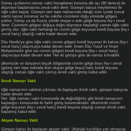
Güneş ışınlarının namaz vakti hesaplanan konuma dik açı (90 derece) ile
düşmeye başlamasına zeval vakti denir. Güneşin batıya meyletmesi ile
öğle vakti başlar. Güneşin tam tepe noktasında olduğu süre içinde (zeval
vakti) namaz kılınmaz ve bu vakitte cisimlerin doğu yönünde gölgesi
yoktur. Güney ya da Kuzey yönde oluşan o anki gölge boyuna fey-i zeval
denir. Cisimlerin gölgesi doğuya doğru düşmeye başladığı zaman öğle vakti
girmiş olur. öğle vakti herhangi bir cismin gölge boyunun kendi boyuna (fey-i
zeval hariç) ulaştığı vakte kadar devam eder.
Ebu Hanife'ye göre öğle vakti cismin gölgesi kendi boyunun iki katına (fey-i
zeval hariç) ulaşıncaya kadar devam eder. İmam Ebu Yusuf ve İmam
Muhammed'e göre ise cismin gölgesi kendi boyuna (fey-i zeval hariç)
ulaşıncaya kadar devam eder. Her iki görüşe göre de namaz kılınabilir.
ülkemizde ve dünyanın birçok bölgesinde cismin gölge boyu fey-i zeval
(güneş tam tepe noktada iken oluşan gölge boyu) hariç kendi boyuna
ulaştığı zaman öğle vakti çıkmış ikindi vakti girmiş kabul edilir.
İkindi Namazı Vakti
öğle namazının vaktinin çıkması ile başlayan ikindi vakti, güneşin batışına
kadar devam eder.
Not: öğle namazı vakti konusunda da değindiğimiz gibi ikindi namazının
başlangıcı konusunda iki farklı görüş bulunmaktadır. ülkemizde cismin
gölge boyunun (fey-i zeval hariç) kendi boyuna ulaştığı zaman ikindi vakti
başlamış kabul edilir.
Akşam Namazı Vakti
Güneşin batışı ile başlayan akşam vakti. Ufuktaki kızıllığın yok olmasına