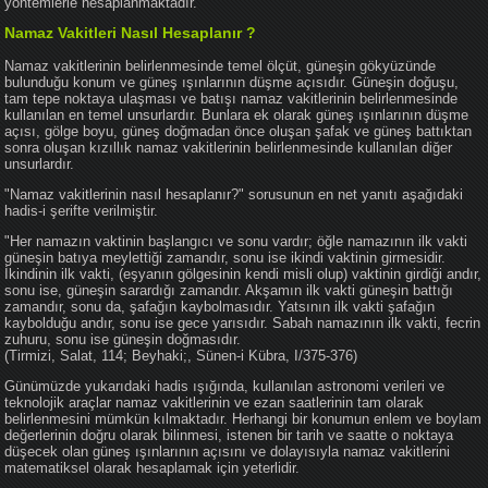
yöntemlerle hesaplanmaktadır.
Namaz Vakitleri Nasıl Hesaplanır ?
Namaz vakitlerinin belirlenmesinde temel ölçüt, güneşin gökyüzünde
bulunduğu konum ve güneş ışınlarının düşme açısıdır. Güneşin doğuşu,
tam tepe noktaya ulaşması ve batışı namaz vakitlerinin belirlenmesinde
kullanılan en temel unsurlardır. Bunlara ek olarak güneş ışınlarının düşme
açısı, gölge boyu, güneş doğmadan önce oluşan şafak ve güneş battıktan
sonra oluşan kızıllık namaz vakitlerinin belirlenmesinde kullanılan diğer
unsurlardır.
"Namaz vakitlerinin nasıl hesaplanır?" sorusunun en net yanıtı aşağıdaki
hadis-i şerifte verilmiştir.
"Her namazın vaktinin başlangıcı ve sonu vardır; öğle namazının ilk vakti
güneşin batıya meylettiği zamandır, sonu ise ikindi vaktinin girmesidir.
İkindinin ilk vakti, (eşyanın gölgesinin kendi misli olup) vaktinin girdiği andır,
sonu ise, güneşin sarardığı zamandır. Akşamın ilk vakti güneşin battığı
zamandır, sonu da, şafağın kaybolmasıdır. Yatsının ilk vakti şafağın
kaybolduğu andır, sonu ise gece yarısıdır. Sabah namazının ilk vakti, fecrin
zuhuru, sonu ise güneşin doğmasıdır.
(Tirmizi, Salat, 114; Beyhaki;, Sünen-i Kübra, I/375-376)
Günümüzde yukarıdaki hadis ışığında, kullanılan astronomi verileri ve
teknolojik araçlar namaz vakitlerinin ve ezan saatlerinin tam olarak
belirlenmesini mümkün kılmaktadır. Herhangi bir konumun enlem ve boylam
değerlerinin doğru olarak bilinmesi, istenen bir tarih ve saatte o noktaya
düşecek olan güneş ışınlarının açısını ve dolayısıyla namaz vakitlerini
matematiksel olarak hesaplamak için yeterlidir.