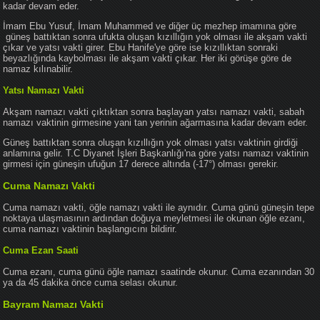
kadar devam eder.
İmam Ebu Yusuf, İmam Muhammed ve diğer üç mezhep imamına göre
güneş battıktan sonra ufukta oluşan kızıllığın yok olması ile akşam vakti
çıkar ve yatsı vakti girer. Ebu Hanife'ye göre ise kızıllıktan sonraki
beyazlığında kaybolması ile akşam vakti çıkar. Her iki görüşe göre de
namaz kılınabilir.
Yatsı Namazı Vakti
Akşam namazı vakti çıktıktan sonra başlayan yatsı namazı vakti, sabah
namazı vaktinin girmesine yani tan yerinin ağarmasına kadar devam eder.
Güneş battıktan sonra oluşan kızıllığın yok olması yatsı vaktinin girdiği
anlamına gelir. T.C Diyanet İşleri Başkanlığı'na göre yatsı namazı vaktinin
girmesi için güneşin ufuğun 17 derece altında (-17°) olması gerekir.
Cuma Namazı Vakti
Cuma namazı vakti, öğle namazı vakti ile aynıdır. Cuma günü güneşin tepe
noktaya ulaşmasının ardından doğuya meyletmesi ile okunan öğle ezanı,
cuma namazı vaktinin başlangıcını bildirir.
Cuma Ezan Saati
Cuma ezanı, cuma günü öğle namazı saatinde okunur. Cuma ezanından 30
ya da 45 dakika önce cuma selası okunur.
Bayram Namazı Vakti