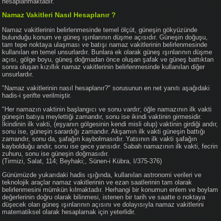
hesaplanmaktadır.
Namaz Vakitleri Nasıl Hesaplanır ?
Namaz vakitlerinin belirlenmesinde temel ölçüt, güneşin gökyüzünde
bulunduğu konum ve güneş ışınlarının düşme açısıdır. Güneşin doğuşu,
tam tepe noktaya ulaşması ve batışı namaz vakitlerinin belirlenmesinde
kullanılan en temel unsurlardır. Bunlara ek olarak güneş ışınlarının düşme
açısı, gölge boyu, güneş doğmadan önce oluşan şafak ve güneş battıktan
sonra oluşan kızıllık namaz vakitlerinin belirlenmesinde kullanılan diğer
unsurlardır.
"Namaz vakitlerinin nasıl hesaplanır?" sorusunun en net yanıtı aşağıdaki
hadis-i şerifte verilmiştir.
"Her namazın vaktinin başlangıcı ve sonu vardır; öğle namazının ilk vakti
güneşin batıya meylettiği zamandır, sonu ise ikindi vaktinin girmesidir.
İkindinin ilk vakti, (eşyanın gölgesinin kendi misli olup) vaktinin girdiği andır,
sonu ise, güneşin sarardığı zamandır. Akşamın ilk vakti güneşin battığı
zamandır, sonu da, şafağın kaybolmasıdır. Yatsının ilk vakti şafağın
kaybolduğu andır, sonu ise gece yarısıdır. Sabah namazının ilk vakti, fecrin
zuhuru, sonu ise güneşin doğmasıdır.
(Tirmizi, Salat, 114; Beyhaki;, Sünen-i Kübra, I/375-376)
Günümüzde yukarıdaki hadis ışığında, kullanılan astronomi verileri ve
teknolojik araçlar namaz vakitlerinin ve ezan saatlerinin tam olarak
belirlenmesini mümkün kılmaktadır. Herhangi bir konumun enlem ve boylam
değerlerinin doğru olarak bilinmesi, istenen bir tarih ve saatte o noktaya
düşecek olan güneş ışınlarının açısını ve dolayısıyla namaz vakitlerini
matematiksel olarak hesaplamak için yeterlidir.