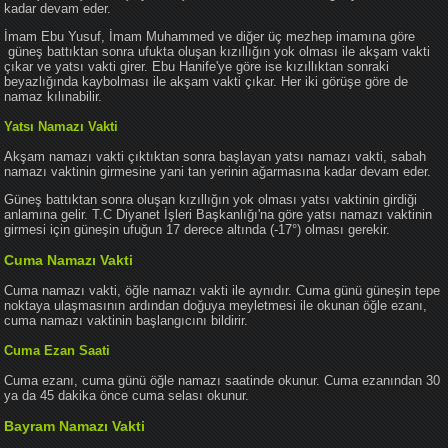
kadar devam eder.
İmam Ebu Yusuf, İmam Muhammed ve diğer üç mezhep imamına göre
güneş battıktan sonra ufukta oluşan kızıllığın yok olması ile akşam vakti
çıkar ve yatsı vakti girer. Ebu Hanife'ye göre ise kızıllıktan sonraki
beyazlığında kaybolması ile akşam vakti çıkar. Her iki görüşe göre de
namaz kılınabilir.
Yatsı Namazı Vakti
Akşam namazı vakti çıktıktan sonra başlayan yatsı namazı vakti, sabah
namazı vaktinin girmesine yani tan yerinin ağarmasına kadar devam eder.
Güneş battıktan sonra oluşan kızıllığın yok olması yatsı vaktinin girdiği
anlamına gelir. T.C Diyanet İşleri Başkanlığı'na göre yatsı namazı vaktinin
girmesi için güneşin ufuğun 17 derece altında (-17°) olması gerekir.
Cuma Namazı Vakti
Cuma namazı vakti, öğle namazı vakti ile aynıdır. Cuma günü güneşin tepe
noktaya ulaşmasının ardından doğuya meyletmesi ile okunan öğle ezanı,
cuma namazı vaktinin başlangıcını bildirir.
Cuma Ezan Saati
Cuma ezanı, cuma günü öğle namazı saatinde okunur. Cuma ezanından 30
ya da 45 dakika önce cuma selası okunur.
Bayram Namazı Vakti