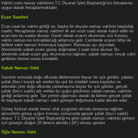
Vakitci.com namaz vakitlerini T.C Diyanet İşleri Başkanlığı'nın fetvalarına
uygun olarak hesaplanmaktadır.
Ezan Saatleri
Ezan saati bir vaktin girdiği an, başka bir deyişle namaz vaktinin başladığı
saattir. Hesaplanan namaz vaktinin ilk anı ezan saati olarak kabul edilir ve
ezan tam bu saatte okunur. Genel olarak ezanın okunması söz konusu
vaktin namazının kılınabileceği anlamına gelir. Camilerde ezanın bitişi ile
birlikte vakit namazı kılınmaya başlanır. Ramazan ayı dışındaki
dönemlerde sabah ezanı güneş doğmadan 1 saat önce okunur. Bu
dönemde sabah ezanı geç okunmasına rağmen, sabah namazı imsak vakti
girdikten hemen sonra kılınabilir.
Sabah Namazı Vakti
Gecenin sonunda doğu ufkunda diklemesine beyaz bir ışık görülür, yalancı
şafak (fecr-i kazip) adı verilen bu ışık bir müddet sonra kaybolur ve
ardından yine doğu ufkunda yanlamasına beyaz bir ışık görülür, gerçek
şafak (fecr-i sadık) adı verilen bu ışığın görülmesi sabah namazı vaktinin
girdiği anlamına gelir. Tan yerinin ağarması olarak da bilinen gerçek şafak
ile başlayan sabah namazı vakti güneşin doğumuna kadar devam eder.
Güneş fiziksel olarak henüz ufuk çizgisinin altında olmasına rağmen
atmosferin güneş ışığını kırması sonucunda gerçek şafak (fecr-i sadık)
oluşur. T.C Diyanet İşleri Başkanlığı'na göre sabah namazı vaktinin girmesi
için güneşin ufuğun 18 derece altında (-18°) olması gerekir.
Öğle Namazı Vakti