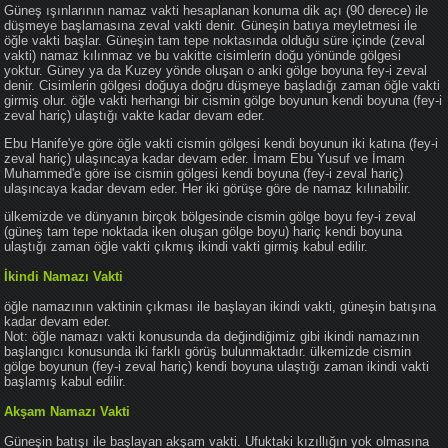
Güneş ışınlarının namaz vakti hesaplanan konuma dik açı (90 derece) ile
düşmeye başlamasına zeval vakti denir. Güneşin batıya meyletmesi ile
öğle vakti başlar. Güneşin tam tepe noktasında olduğu süre içinde (zeval
vakti) namaz kılınmaz ve bu vakitte cisimlerin doğu yönünde gölgesi
yoktur. Güney ya da Kuzey yönde oluşan o anki gölge boyuna fey-i zeval
denir. Cisimlerin gölgesi doğuya doğru düşmeye başladığı zaman öğle vakti
girmiş olur. öğle vakti herhangi bir cismin gölge boyunun kendi boyuna (fey-i
zeval hariç) ulaştığı vakte kadar devam eder.
Ebu Hanife'ye göre öğle vakti cismin gölgesi kendi boyunun iki katına (fey-i
zeval hariç) ulaşıncaya kadar devam eder. İmam Ebu Yusuf ve İmam
Muhammed'e göre ise cismin gölgesi kendi boyuna (fey-i zeval hariç)
ulaşıncaya kadar devam eder. Her iki görüşe göre de namaz kılınabilir.
ülkemizde ve dünyanın birçok bölgesinde cismin gölge boyu fey-i zeval
(güneş tam tepe noktada iken oluşan gölge boyu) hariç kendi boyuna
ulaştığı zaman öğle vakti çıkmış ikindi vakti girmiş kabul edilir.
İkindi Namazı Vakti
öğle namazının vaktinin çıkması ile başlayan ikindi vakti, güneşin batışına
kadar devam eder.
Not: öğle namazı vakti konusunda da değindiğimiz gibi ikindi namazının
başlangıcı konusunda iki farklı görüş bulunmaktadır. ülkemizde cismin
gölge boyunun (fey-i zeval hariç) kendi boyuna ulaştığı zaman ikindi vakti
başlamış kabul edilir.
Akşam Namazı Vakti
Güneşin batışı ile başlayan akşam vakti. Ufuktaki kızıllığın yok olmasına