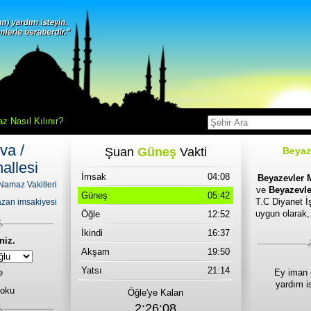
z Nasıl Kılınır?
va /
Şuan
Güneş
Vakti
Beyaz
allesi
İmsak
04:08
Beyazevler M
Namaz Vakitleri
ve
Beyazevle
Güneş
05:42
T.C Diyanet İş
zan imsakiyesi
uygun olarak,
Öğle
12:52
İkindi
16:37
niz.
Akşam
19:50
Yatsı
21:14
e
Ey iman 
yardım i
 oku
Öğle'ye Kalan
2:26:08