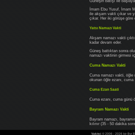
Güneşin batışı ile başlay
İmam Ebu Yusuf, İmam Mu
ile akşam vakti çıkar ve y
çıkar. Her iki görüşe göre 
Yatsı Namazı Vakti
Akşam namazı vakti çıktık
kadar devam eder.
Güneş battıktan sonra oluş
namazı vaktinin girmesi iç
Cuma Namazı Vakti
Cuma namazı vakti, öğle 
okunan öğle ezanı, cuma na
Cuma Ezan Saati
Cuma ezanı, cuma günü öğ
Bayram Namazı Vakti
Bayram namazı, bayramın 
kılınır (35 - 50 dakika sonr
Vakitci
© 2006 - 2026 bir Bvt Bi