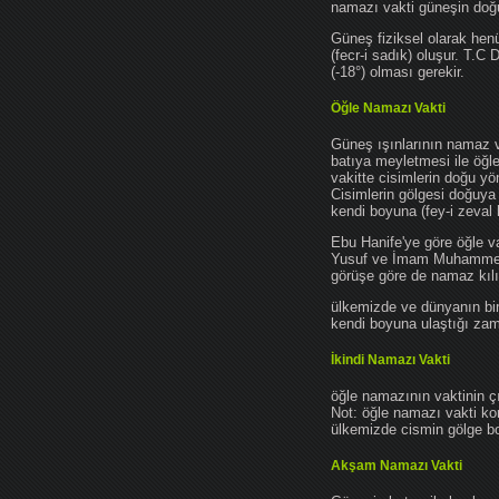
namazı vakti güneşin do
Güneş fiziksel olarak hen
(fecr-i sadık) oluşur. T.C
(-18°) olması gerekir.
Öğle Namazı Vakti
Güneş ışınlarının namaz 
batıya meyletmesi ile öğl
vakitte cisimlerin doğu y
Cisimlerin gölgesi doğuya
kendi boyuna (fey-i zeval 
Ebu Hanife'ye göre öğle v
Yusuf ve İmam Muhammed'e 
görüşe göre de namaz kılın
ülkemizde ve dünyanın bir
kendi boyuna ulaştığı zama
İkindi Namazı Vakti
öğle namazının vaktinin ç
Not: öğle namazı vakti ko
ülkemizde cismin gölge boy
Akşam Namazı Vakti