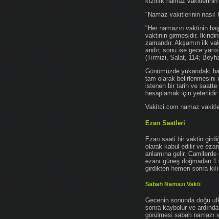
kızıllık namaz vakitlerinin
"Namaz vakitlerinin nasıl 
"Her namazın vaktinin başl
vaktinin girmesidir. İkindi
zamandır. Akşamın ilk vak
andır, sonu ise gece yarıs
(Tirmizi, Salat, 114; Beyh
Günümüzde yukarıdaki hadis
tam olarak belirlenmesini
istenen bir tarih ve saatt
hesaplamak için yeterlidir.
Vakitci.com namaz vakitler
Ezan Saatleri
Ezan saati bir vaktin gird
olarak kabul edilir ve ez
anlamına gelir. Camilerde 
ezanı güneş doğmadan 1 
girdikten hemen sonra kılın
Sabah Namazı Vakti
Gecenin sonunda doğu ufkun
sonra kaybolur ve ardından
görülmesi sabah namazı vak