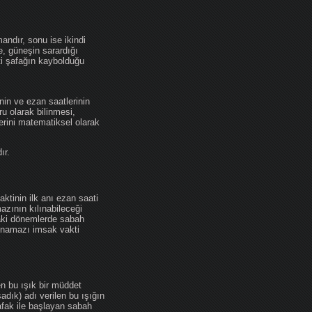
andır, sonu ise ikindi
se, güneşin sarardığı
ti şafağın kaybolduğu
nin ve ezan saatlerinin
u olarak bilinmesi,
erini matematiksel olarak
ır.
ktinin ilk anı ezan saati
zının kılınabileceği
daki dönemlerde sabah
namazı imsak vakti
en bu ışık bir müddet
adık) adı verilen bu ışığın
afak ile başlayan sabah