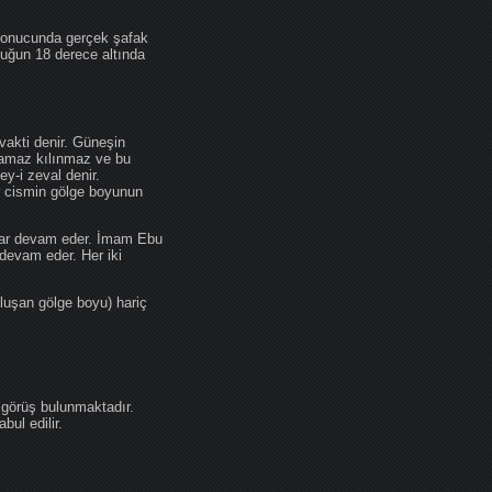
 sonucunda gerçek şafak
ufuğun 18 derece altında
akti denir. Güneşin
 namaz kılınmaz ve bu
y-i zeval denir.
ir cismin gölge boyunun
kadar devam eder. İmam Ebu
devam eder. Her iki
luşan gölge boyu) hariç
 görüş bulunmaktadır.
ul edilir.