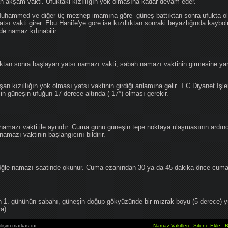
an akşam vakti. Ufuktaki kızıllığın yok olmasına kadar devam eder.
hammed ve diğer üç mezhep imamına göre güneş battıktan sonra ufukta oluş
atsı vakti girer. Ebu Hanife'ye göre ise kızıllıktan sonraki beyazlığında kaybo
de namaz kılınabilir.
tan sonra başlayan yatsı namazı vakti, sabah namazı vaktinin girmesine yan
an kızıllığın yok olması yatsı vaktinin girdiği anlamına gelir. T.C Diyanet İşle
in güneşin ufuğun 17 derece altında (-17°) olması gerekir.
namazı vakti ile aynıdır. Cuma günü güneşin tepe noktaya ulaşmasının ardın
mazı vaktinin başlangıcını bildirir.
le namazı saatinde okunur. Cuma ezanından 30 ya da 45 dakika önce cuma 
1. gününün sabahı, güneşin doğup gökyüzünde bir mızrak boyu (5 derece) 
a).
lişim markasıdır.
Namaz Vakitleri
-
Sitene Ekle
-
B