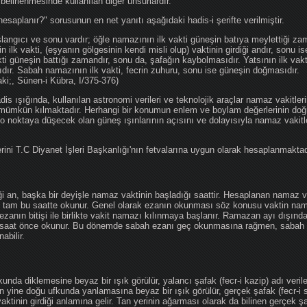
 belirlenmesinde kullanılan diğer unsurlardır.
hesaplanır?" sorusunun en net yanıtı aşağıdaki hadis-i şerifte verilmiştir.
angıcı ve sonu vardır; öğle namazının ilk vakti güneşin batıya meylettiği zam
nin ilk vakti, (eşyanın gölgesinin kendi misli olup) vaktinin girdiği andır, sonu i
ti güneşin battığı zamandır, sonu da, şafağın kaybolmasıdır. Yatsının ilk vak
ıdır. Sabah namazının ilk vakti, fecrin zuhuru, sonu ise güneşin doğmasıdır.
aki;, Sünen-i Kübra, I/375-376)
 ışığında, kullanılan astronomi verileri ve teknolojik araçlar namaz vakitleri
 mümkün kılmaktadır. Herhangi bir konumun enlem ve boylam değerlerinin doğr
e o noktaya düşecek olan güneş ışınlarının açısını ve dolayısıyla namaz vakitl
ini T.C Diyanet İşleri Başkanlığı'nın fetvalarına uygun olarak hesaplanmaktad
iği an, başka bir deyişle namaz vaktinin başladığı saattir. Hesaplanan namaz va
an tam bu saatte okunur. Genel olarak ezanın okunması söz konusu vaktin nama
ezanın bitişi ile birlikte vakit namazı kılınmaya başlanır. Ramazan ayı dışın
saat önce okunur. Bu dönemde sabah ezanı geç okunmasına rağmen, sabah 
abilir.
da diklemesine beyaz bir ışık görülür, yalancı şafak (fecr-i kazip) adı veril
 yine doğu ufkunda yanlamasına beyaz bir ışık görülür, gerçek şafak (fecr-i s
tinin girdiği anlamına gelir. Tan yerinin ağarması olarak da bilinen gerçek ş