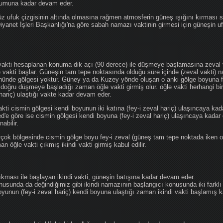
ğumuna kadar devam eder.
üz ufuk çizgisinin altında olmasına rağmen atmosferin güneş ışığını kırması
 Diyanet İşleri Başkanlığı'na göre sabah namazı vaktinin girmesi için güneşin 
vakti hesaplanan konuma dik açı (90 derece) ile düşmeye başlamasına zeval v
e vakti başlar. Güneşin tam tepe noktasında olduğu süre içinde (zeval vakti)
önünde gölgesi yoktur. Güney ya da Kuzey yönde oluşan o anki gölge boyuna fe
 doğru düşmeye başladığı zaman öğle vakti girmiş olur. öğle vakti herhangi b
hariç) ulaştığı vakte kadar devam eder.
akti cismin gölgesi kendi boyunun iki katına (fey-i zeval hariç) ulaşıncaya 
göre ise cismin gölgesi kendi boyuna (fey-i zeval hariç) ulaşıncaya kadar 
abilir.
çok bölgesinde cismin gölge boyu fey-i zeval (güneş tam tepe noktada iken o
n öğle vakti çıkmış ikindi vakti girmiş kabul edilir.
ıkması ile başlayan ikindi vakti, güneşin batışına kadar devam eder.
nusunda da değindiğimiz gibi ikindi namazının başlangıcı konusunda iki farklı
unun (fey-i zeval hariç) kendi boyuna ulaştığı zaman ikindi vakti başlamış kab