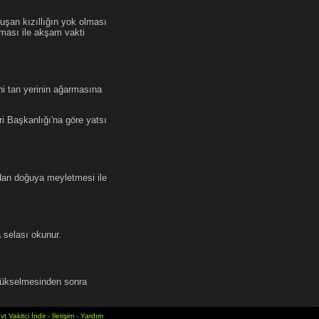
an kızıllığın yok olması
lması ile akşam vakti
i tan yerinin ağarmasına
ri Başkanlığı'na göre yatsı
dan doğuya meyletmesi ile
selası okunur.
yükselmesinden sonra
vt Vakitci İndir
-
İletişim
-
Yardım