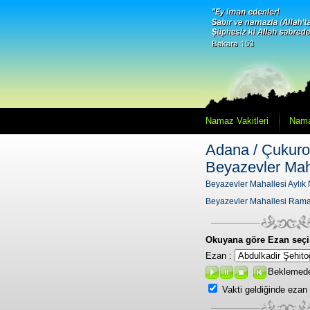
Namaz Vakitleri
Nama
Adana / Çukuro
Beyazevler Mah
Beyazevler Mahallesi Aylık 
Beyazevler Mahallesi Rama
Okuyana göre Ezan seçi
Ezan :
Beklemed
Vakti geldiğinde ezan