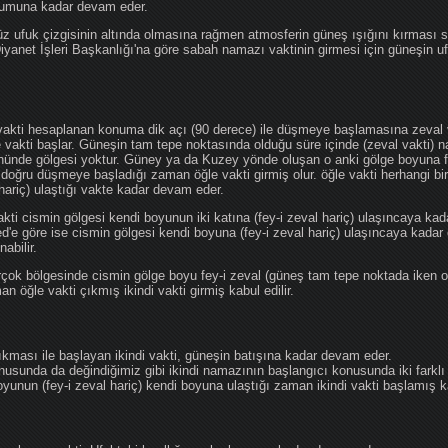
ğumuna kadar devam eder.
üz ufuk çizgisinin altında olmasına rağmen atmosferin güneş ışığını kırması
 Diyanet İşleri Başkanlığı'na göre sabah namazı vaktinin girmesi için güneşin 
vakti hesaplanan konuma dik açı (90 derece) ile düşmeye başlamasına zeval v
e vakti başlar. Güneşin tam tepe noktasında olduğu süre içinde (zeval vakti)
önünde gölgesi yoktur. Güney ya da Kuzey yönde oluşan o anki gölge boyuna fe
 doğru düşmeye başladığı zaman öğle vakti girmiş olur. öğle vakti herhangi b
hariç) ulaştığı vakte kadar devam eder.
akti cismin gölgesi kendi boyunun iki katına (fey-i zeval hariç) ulaşıncaya 
göre ise cismin gölgesi kendi boyuna (fey-i zeval hariç) ulaşıncaya kadar 
abilir.
çok bölgesinde cismin gölge boyu fey-i zeval (güneş tam tepe noktada iken o
n öğle vakti çıkmış ikindi vakti girmiş kabul edilir.
ıkması ile başlayan ikindi vakti, güneşin batışına kadar devam eder.
nusunda da değindiğimiz gibi ikindi namazının başlangıcı konusunda iki farklı
unun (fey-i zeval hariç) kendi boyuna ulaştığı zaman ikindi vakti başlamış kab