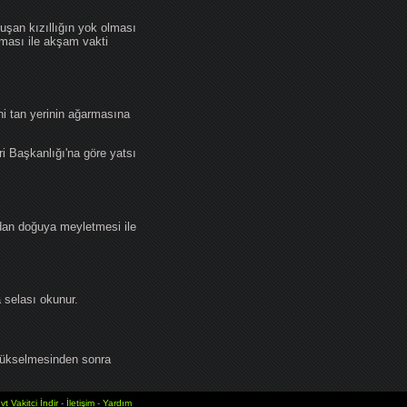
an kızıllığın yok olması
lması ile akşam vakti
i tan yerinin ağarmasına
ri Başkanlığı'na göre yatsı
dan doğuya meyletmesi ile
selası okunur.
yükselmesinden sonra
vt Vakitci İndir
-
İletişim
-
Yardım