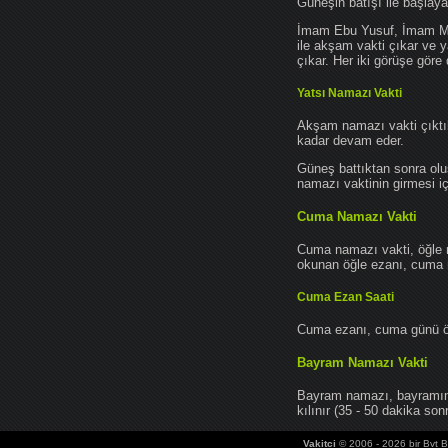
Güneşin batışı ile başlay
İmam Ebu Yusuf, İmam Mu
ile akşam vakti çıkar ve y
çıkar. Her iki görüşe göre 
Yatsı Namazı Vakti
Akşam namazı vakti çıktık
kadar devam eder.
Güneş battıktan sonra oluş
namazı vaktinin girmesi iç
Cuma Namazı Vakti
Cuma namazı vakti, öğle 
okunan öğle ezanı, cuma na
Cuma Ezan Saati
Cuma ezanı, cuma günü öğ
Bayram Namazı Vakti
Bayram namazı, bayramın 
kılınır (35 - 50 dakika sonr
Vakitci
© 2006 - 2026 bir Bvt Bi