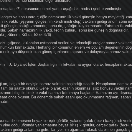
 belirlenmesinde kullanılan diğer unsurlardır.
hesaplanır?" sorusunun en net yanıtı aşağıdaki hadis-i şerifte verilmiştir.
angıcı ve sonu vardır; öğle namazının ilk vakti güneşin batıya meylettiği zam
nin ilk vakti, (eşyanın gölgesinin kendi misli olup) vaktinin girdiği andır, sonu i
ti güneşin battığı zamandır, sonu da, şafağın kaybolmasıdır. Yatsının ilk vak
ıdır. Sabah namazının ilk vakti, fecrin zuhuru, sonu ise güneşin doğmasıdır.
aki;, Sünen-i Kübra, I/375-376)
 ışığında, kullanılan astronomi verileri ve teknolojik araçlar namaz vakitleri
 mümkün kılmaktadır. Herhangi bir konumun enlem ve boylam değerlerinin doğr
e o noktaya düşecek olan güneş ışınlarının açısını ve dolayısıyla namaz vakitl
ini T.C Diyanet İşleri Başkanlığı'nın fetvalarına uygun olarak hesaplanmaktad
iği an, başka bir deyişle namaz vaktinin başladığı saattir. Hesaplanan namaz va
an tam bu saatte okunur. Genel olarak ezanın okunması söz konusu vaktin nama
ezanın bitişi ile birlikte vakit namazı kılınmaya başlanır. Ramazan ayı dışın
saat önce okunur. Bu dönemde sabah ezanı geç okunmasına rağmen, sabah 
abilir.
da diklemesine beyaz bir ışık görülür, yalancı şafak (fecr-i kazip) adı veril
 yine doğu ufkunda yanlamasına beyaz bir ışık görülür, gerçek şafak (fecr-i s
tinin girdiği anlamına gelir. Tan yerinin ağarması olarak da bilinen gerçek ş