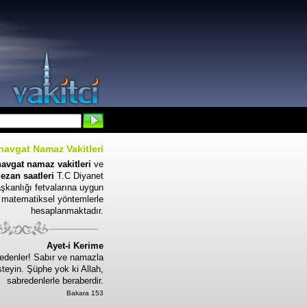
avgat Namaz Vakitleri
avgat namaz vakitleri
ve
ezan saatleri
T.C Diyanet
aşkanlığı fetvalarına uygun
, matematiksel yöntemlerle
hesaplanmaktadır.
Ayet-i Kerime
edenler! Sabır ve namazla
steyin. Şüphe yok ki Allah,
sabredenlerle beraberdir.
Bakara 153