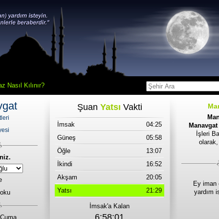
z Nasıl Kılınır?
vgat
Şuan
Yatsı
Vakti
Man
Man
leri
İmsak
04:25
Manavgat 
yesi
İşleri B
Güneş
05:58
olarak
Öğle
13:07
niz.
İkindi
16:52
Akşam
20:05
e
Ey iman 
Yatsı
21:29
yardım i
 oku
İmsak'a Kalan
6:58:01
 Cuma