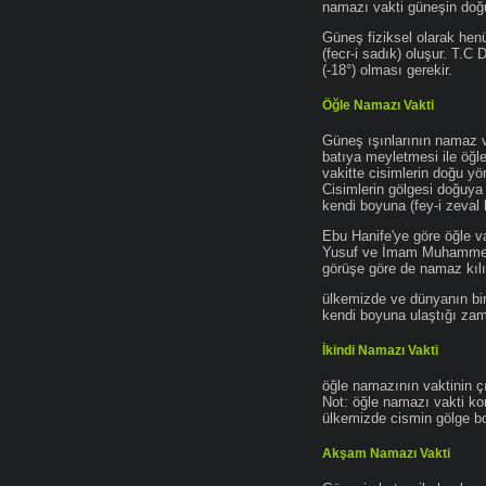
namazı vakti güneşin do
Güneş fiziksel olarak hen
(fecr-i sadık) oluşur. T.C
(-18°) olması gerekir.
Öğle Namazı Vakti
Güneş ışınlarının namaz 
batıya meyletmesi ile öğl
vakitte cisimlerin doğu y
Cisimlerin gölgesi doğuya
kendi boyuna (fey-i zeval 
Ebu Hanife'ye göre öğle v
Yusuf ve İmam Muhammed'e 
görüşe göre de namaz kılın
ülkemizde ve dünyanın bir
kendi boyuna ulaştığı zama
İkindi Namazı Vakti
öğle namazının vaktinin ç
Not: öğle namazı vakti ko
ülkemizde cismin gölge boy
Akşam Namazı Vakti