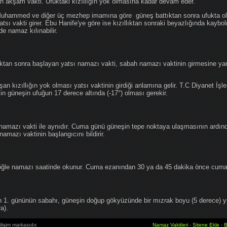
an akşam vakti. Ufuktaki kızıllığın yok olmasına kadar devam eder.
hammed ve diğer üç mezhep imamına göre güneş battıktan sonra ufukta oluş
atsı vakti girer. Ebu Hanife'ye göre ise kızıllıktan sonraki beyazlığında kaybo
de namaz kılınabilir.
tan sonra başlayan yatsı namazı vakti, sabah namazı vaktinin girmesine yan
an kızıllığın yok olması yatsı vaktinin girdiği anlamına gelir. T.C Diyanet İşle
in güneşin ufuğun 17 derece altında (-17°) olması gerekir.
namazı vakti ile aynıdır. Cuma günü güneşin tepe noktaya ulaşmasının ardın
mazı vaktinin başlangıcını bildirir.
le namazı saatinde okunur. Cuma ezanından 30 ya da 45 dakika önce cuma 
1. gününün sabahı, güneşin doğup gökyüzünde bir mızrak boyu (5 derece) 
a).
lişim markasıdır.
Namaz Vakitleri
-
Sitene Ekle
-
B