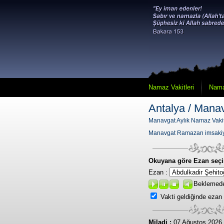
Namaz Vakitleri
Nama
Antalya / Mana
Manavgat Aylık Namaz Vakit
Manavgat Ramazan imsaki
Okuyana göre Ezan seçi
Ezan :
Beklemed
Vakti geldiğinde ezan
Miladi :
07 Ağustos 2026