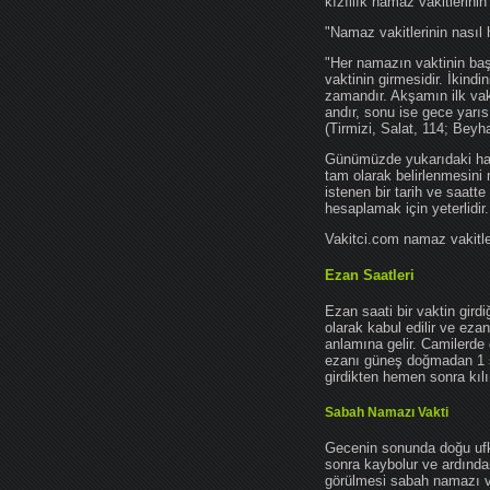
kızıllık namaz vakitlerinin
"Namaz vakitlerinin nasıl 
"Her namazın vaktinin başl
vaktinin girmesidir. İkindi
zamandır. Akşamın ilk vak
andır, sonu ise gece yarıs
(Tirmizi, Salat, 114; Beyh
Günümüzde yukarıdaki hadis
tam olarak belirlenmesini
istenen bir tarih ve saatt
hesaplamak için yeterlidir.
Vakitci.com namaz vakitler
Ezan Saatleri
Ezan saati bir vaktin gird
olarak kabul edilir ve ez
anlamına gelir. Camilerde 
ezanı güneş doğmadan 1 
girdikten hemen sonra kılın
Sabah Namazı Vakti
Gecenin sonunda doğu ufkun
sonra kaybolur ve ardından
görülmesi sabah namazı vak