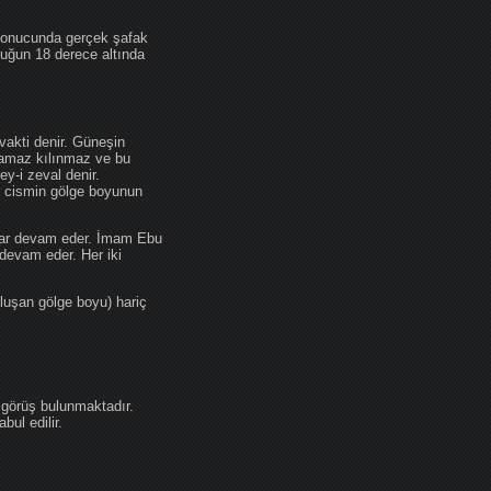
 sonucunda gerçek şafak
ufuğun 18 derece altında
akti denir. Güneşin
 namaz kılınmaz ve bu
y-i zeval denir.
ir cismin gölge boyunun
kadar devam eder. İmam Ebu
devam eder. Her iki
luşan gölge boyu) hariç
 görüş bulunmaktadır.
ul edilir.