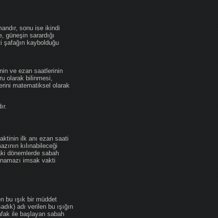
andır, sonu ise ikindi
se, güneşin sarardığı
ti şafağın kaybolduğu
nin ve ezan saatlerinin
u olarak bilinmesi,
erini matematiksel olarak
ır.
ktinin ilk anı ezan saati
zının kılınabileceği
daki dönemlerde sabah
namazı imsak vakti
en bu ışık bir müddet
adık) adı verilen bu ışığın
afak ile başlayan sabah