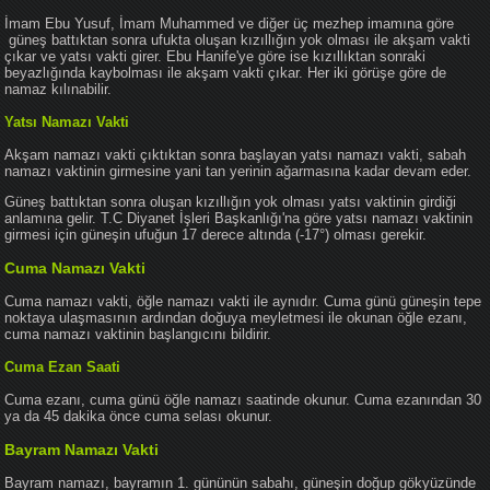
İmam Ebu Yusuf, İmam Muhammed ve diğer üç mezhep imamına göre
güneş battıktan sonra ufukta oluşan kızıllığın yok olması ile akşam vakti
çıkar ve yatsı vakti girer. Ebu Hanife'ye göre ise kızıllıktan sonraki
beyazlığında kaybolması ile akşam vakti çıkar. Her iki görüşe göre de
namaz kılınabilir.
Yatsı Namazı Vakti
Akşam namazı vakti çıktıktan sonra başlayan yatsı namazı vakti, sabah
namazı vaktinin girmesine yani tan yerinin ağarmasına kadar devam eder.
Güneş battıktan sonra oluşan kızıllığın yok olması yatsı vaktinin girdiği
anlamına gelir. T.C Diyanet İşleri Başkanlığı'na göre yatsı namazı vaktinin
girmesi için güneşin ufuğun 17 derece altında (-17°) olması gerekir.
Cuma Namazı Vakti
Cuma namazı vakti, öğle namazı vakti ile aynıdır. Cuma günü güneşin tepe
noktaya ulaşmasının ardından doğuya meyletmesi ile okunan öğle ezanı,
cuma namazı vaktinin başlangıcını bildirir.
Cuma Ezan Saati
Cuma ezanı, cuma günü öğle namazı saatinde okunur. Cuma ezanından 30
ya da 45 dakika önce cuma selası okunur.
Bayram Namazı Vakti
Bayram namazı, bayramın 1. gününün sabahı, güneşin doğup gökyüzünde