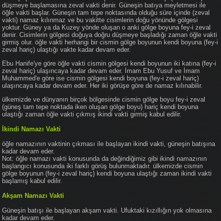
düşmeye başlamasına zeval vakti denir. Güneşin batıya meyletmesi ile
öğle vakti başlar. Güneşin tam tepe noktasında olduğu süre içinde (zeval
vakti) namaz kılınmaz ve bu vakitte cisimlerin doğu yönünde gölgesi
yoktur. Güney ya da Kuzey yönde oluşan o anki gölge boyuna fey-i zeval
denir. Cisimlerin gölgesi doğuya doğru düşmeye başladığı zaman öğle vakti
girmiş olur. öğle vakti herhangi bir cismin gölge boyunun kendi boyuna (fey-i
zeval hariç) ulaştığı vakte kadar devam eder.
Ebu Hanife'ye göre öğle vakti cismin gölgesi kendi boyunun iki katına (fey-i
zeval hariç) ulaşıncaya kadar devam eder. İmam Ebu Yusuf ve İmam
Muhammed'e göre ise cismin gölgesi kendi boyuna (fey-i zeval hariç)
ulaşıncaya kadar devam eder. Her iki görüşe göre de namaz kılınabilir.
ülkemizde ve dünyanın birçok bölgesinde cismin gölge boyu fey-i zeval
(güneş tam tepe noktada iken oluşan gölge boyu) hariç kendi boyuna
ulaştığı zaman öğle vakti çıkmış ikindi vakti girmiş kabul edilir.
İkindi Namazı Vakti
öğle namazının vaktinin çıkması ile başlayan ikindi vakti, güneşin batışına
kadar devam eder.
Not: öğle namazı vakti konusunda da değindiğimiz gibi ikindi namazının
başlangıcı konusunda iki farklı görüş bulunmaktadır. ülkemizde cismin
gölge boyunun (fey-i zeval hariç) kendi boyuna ulaştığı zaman ikindi vakti
başlamış kabul edilir.
Akşam Namazı Vakti
Güneşin batışı ile başlayan akşam vakti. Ufuktaki kızıllığın yok olmasına
kadar devam eder.