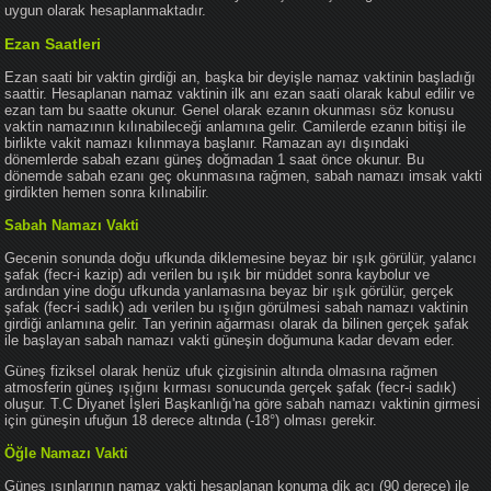
uygun olarak hesaplanmaktadır.
Ezan Saatleri
Ezan saati bir vaktin girdiği an, başka bir deyişle namaz vaktinin başladığı
saattir. Hesaplanan namaz vaktinin ilk anı ezan saati olarak kabul edilir ve
ezan tam bu saatte okunur. Genel olarak ezanın okunması söz konusu
vaktin namazının kılınabileceği anlamına gelir. Camilerde ezanın bitişi ile
birlikte vakit namazı kılınmaya başlanır. Ramazan ayı dışındaki
dönemlerde sabah ezanı güneş doğmadan 1 saat önce okunur. Bu
dönemde sabah ezanı geç okunmasına rağmen, sabah namazı imsak vakti
girdikten hemen sonra kılınabilir.
Sabah Namazı Vakti
Gecenin sonunda doğu ufkunda diklemesine beyaz bir ışık görülür, yalancı
şafak (fecr-i kazip) adı verilen bu ışık bir müddet sonra kaybolur ve
ardından yine doğu ufkunda yanlamasına beyaz bir ışık görülür, gerçek
şafak (fecr-i sadık) adı verilen bu ışığın görülmesi sabah namazı vaktinin
girdiği anlamına gelir. Tan yerinin ağarması olarak da bilinen gerçek şafak
ile başlayan sabah namazı vakti güneşin doğumuna kadar devam eder.
Güneş fiziksel olarak henüz ufuk çizgisinin altında olmasına rağmen
atmosferin güneş ışığını kırması sonucunda gerçek şafak (fecr-i sadık)
oluşur. T.C Diyanet İşleri Başkanlığı'na göre sabah namazı vaktinin girmesi
için güneşin ufuğun 18 derece altında (-18°) olması gerekir.
Öğle Namazı Vakti
Güneş ışınlarının namaz vakti hesaplanan konuma dik açı (90 derece) ile