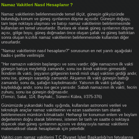
Namaz Vakitleri Nasıl Hesaplanır ?
Namaz vakitlerinin belirlenmesinde temel ölçüt, güneşin gökyüzünde
bulunduğu konum ve güneş ışınlarının düşme açısıdır. Güneşin doğuşu,
tam tepe noktaya ulaşması ve batışı namaz vakitlerinin belirlenmesinde
kullanılan en temel unsurlardır. Bunlara ek olarak güneş ışınlarının düşme
açısı, gölge boyu, güneş doğmadan önce oluşan şafak ve güneş battıktan
sonra oluşan kızıllık namaz vakitlerinin belirlenmesinde kullanılan diğer
unsurlardır.
"Namaz vakitlerinin nasıl hesaplanır?" sorusunun en net yanıtı aşağıdaki
hadis-i şerifte verilmiştir.
"Her namazın vaktinin başlangıcı ve sonu vardır; öğle namazının ilk vakti
güneşin batıya meylettiği zamandır, sonu ise ikindi vaktinin girmesidir.
İkindinin ilk vakti, (eşyanın gölgesinin kendi misli olup) vaktinin girdiği andır,
sonu ise, güneşin sarardığı zamandır. Akşamın ilk vakti güneşin battığı
zamandır, sonu da, şafağın kaybolmasıdır. Yatsının ilk vakti şafağın
kaybolduğu andır, sonu ise gece yarısıdır. Sabah namazının ilk vakti, fecrin
zuhuru, sonu ise güneşin doğmasıdır.
(Tirmizi, Salat, 114; Beyhaki;, Sünen-i Kübra, I/375-376)
Günümüzde yukarıdaki hadis ışığında, kullanılan astronomi verileri ve
teknolojik araçlar namaz vakitlerinin ve ezan saatlerinin tam olarak
belirlenmesini mümkün kılmaktadır. Herhangi bir konumun enlem ve boylam
değerlerinin doğru olarak bilinmesi, istenen bir tarih ve saatte o noktaya
düşecek olan güneş ışınlarının açısını ve dolayısıyla namaz vakitlerini
matematiksel olarak hesaplamak için yeterlidir.
Vakitci.com namaz vakitlerini T.C Diyanet İşleri Başkanlığı'nın fetvalarına