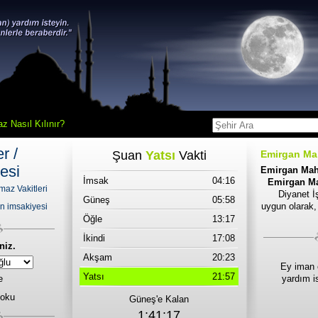
z Nasıl Kılınır?
r /
Şuan
Yatsı
Vakti
Emirgan Mah
esi
Emirgan Maha
İmsak
04:16
Emirgan Mah
az Vakitleri
Diyanet İş
Güneş
05:58
uygun olarak,
n imsakiyesi
Öğle
13:17
İkindi
17:08
niz.
Akşam
20:23
Ey iman 
Yatsı
21:57
e
yardım i
 oku
Güneş'e Kalan
1:41:17