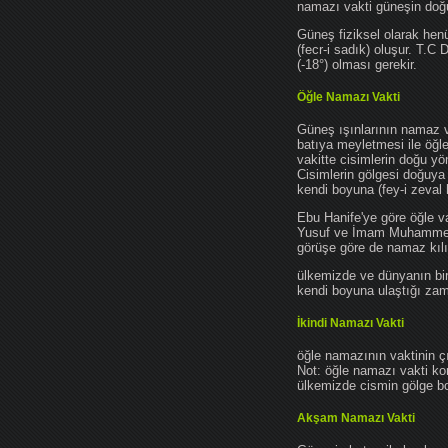
namazı vakti güneşin do
Güneş fiziksel olarak hen
(fecr-i sadık) oluşur. T.C
(-18°) olması gerekir.
Öğle Namazı Vakti
Güneş ışınlarının namaz 
batıya meyletmesi ile öğl
vakitte cisimlerin doğu y
Cisimlerin gölgesi doğuya
kendi boyuna (fey-i zeval 
Ebu Hanife'ye göre öğle v
Yusuf ve İmam Muhammed'e 
görüşe göre de namaz kılın
ülkemizde ve dünyanın bir
kendi boyuna ulaştığı zama
İkindi Namazı Vakti
öğle namazının vaktinin ç
Not: öğle namazı vakti ko
ülkemizde cismin gölge boy
Akşam Namazı Vakti