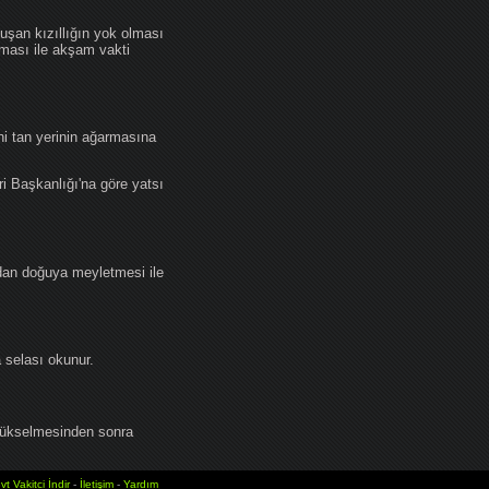
an kızıllığın yok olması
lması ile akşam vakti
i tan yerinin ağarmasına
ri Başkanlığı'na göre yatsı
dan doğuya meyletmesi ile
selası okunur.
yükselmesinden sonra
vt Vakitci İndir
-
İletişim
-
Yardım