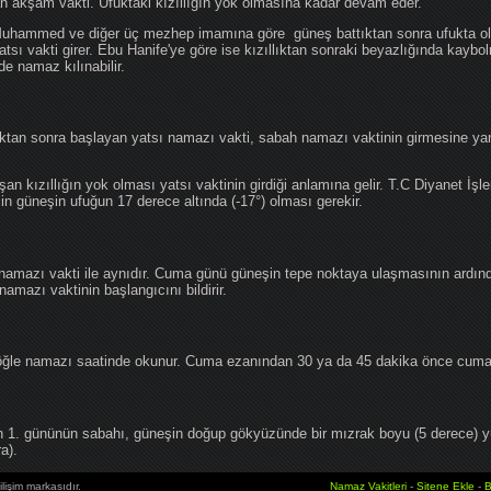
an akşam vakti. Ufuktaki kızıllığın yok olmasına kadar devam eder.
hammed ve diğer üç mezhep imamına göre güneş battıktan sonra ufukta oluş
atsı vakti girer. Ebu Hanife'ye göre ise kızıllıktan sonraki beyazlığında kaybo
de namaz kılınabilir.
tan sonra başlayan yatsı namazı vakti, sabah namazı vaktinin girmesine yan
an kızıllığın yok olması yatsı vaktinin girdiği anlamına gelir. T.C Diyanet İşle
in güneşin ufuğun 17 derece altında (-17°) olması gerekir.
namazı vakti ile aynıdır. Cuma günü güneşin tepe noktaya ulaşmasının ardın
mazı vaktinin başlangıcını bildirir.
le namazı saatinde okunur. Cuma ezanından 30 ya da 45 dakika önce cuma 
1. gününün sabahı, güneşin doğup gökyüzünde bir mızrak boyu (5 derece) 
a).
lişim markasıdır.
Namaz Vakitleri
-
Sitene Ekle
-
B