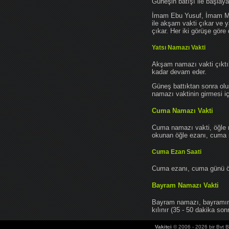
Güneşin batışı ile başlay
İmam Ebu Yusuf, İmam Mu
ile akşam vakti çıkar ve y
çıkar. Her iki görüşe göre 
Yatsı Namazı Vakti
Akşam namazı vakti çıktık
kadar devam eder.
Güneş battıktan sonra oluş
namazı vaktinin girmesi iç
Cuma Namazı Vakti
Cuma namazı vakti, öğle 
okunan öğle ezanı, cuma na
Cuma Ezan Saati
Cuma ezanı, cuma günü öğ
Bayram Namazı Vakti
Bayram namazı, bayramın 
kılınır (35 - 50 dakika sonr
Vakitci
© 2006 - 2026 bir Bvt Bi