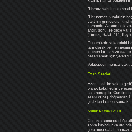
kızıllık namaz vakitlerinin
"Namaz vakitlerinin nasıl 
"Her namazın vaktinin başl
vaktinin girmesidir. İkindi
zamandır. Akşamın ilk vak
andır, sonu ise gece yarıs
(Tirmizi, Salat, 114; Beyh
Günümüzde yukarıdaki hadis
tam olarak belirlenmesini
istenen bir tarih ve saatt
hesaplamak için yeterlidir.
Vakitci.com namaz vakitler
Ezan Saatleri
Ezan saati bir vaktin gird
olarak kabul edilir ve ez
anlamına gelir. Camilerde 
ezanı güneş doğmadan 1 
girdikten hemen sonra kılın
Sabah Namazı Vakti
Gecenin sonunda doğu ufkun
sonra kaybolur ve ardından
görülmesi sabah namazı vak