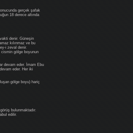
 sonucunda gerçek şafak
ufuğun 18 derece altında
akti denir. Güneşin
 namaz kılınmaz ve bu
y-i zeval denir.
ir cismin gölge boyunun
kadar devam eder. İmam Ebu
devam eder. Her iki
luşan gölge boyu) hariç
 görüş bulunmaktadır.
ul edilir.