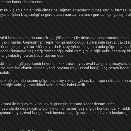
ğumuna kadar devam eder.
üz ufuk çizgisinin altında olmasına rağmen atmosferin güneş ışığını kırması
 Diyanet İşleri Başkanlığı'na göre sabah namazı vaktinin girmesi için güneşin 
vakti hesaplanan konuma dik açı (90 derece) ile düşmeye başlamasına zeval v
e vakti başlar. Güneşin tam tepe noktasında olduğu süre içinde (zeval vakti)
önünde gölgesi yoktur. Güney ya da Kuzey yönde oluşan o anki gölge boyuna fe
 doğru düşmeye başladığı zaman öğle vakti girmiş olur. öğle vakti herhangi b
hariç) ulaştığı vakte kadar devam eder.
akti cismin gölgesi kendi boyunun iki katına (fey-i zeval hariç) ulaşıncaya 
göre ise cismin gölgesi kendi boyuna (fey-i zeval hariç) ulaşıncaya kadar 
abilir.
çok bölgesinde cismin gölge boyu fey-i zeval (güneş tam tepe noktada iken o
n öğle vakti çıkmış ikindi vakti girmiş kabul edilir.
ıkması ile başlayan ikindi vakti, güneşin batışına kadar devam eder.
nusunda da değindiğimiz gibi ikindi namazının başlangıcı konusunda iki farklı
unun (fey-i zeval hariç) kendi boyuna ulaştığı zaman ikindi vakti başlamış kab