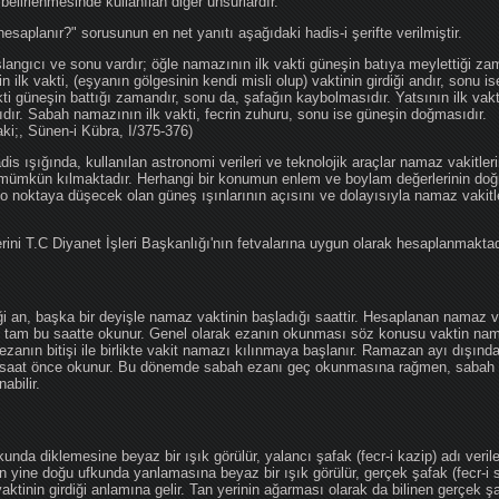
 belirlenmesinde kullanılan diğer unsurlardır.
hesaplanır?" sorusunun en net yanıtı aşağıdaki hadis-i şerifte verilmiştir.
angıcı ve sonu vardır; öğle namazının ilk vakti güneşin batıya meylettiği zam
nin ilk vakti, (eşyanın gölgesinin kendi misli olup) vaktinin girdiği andır, sonu i
ti güneşin battığı zamandır, sonu da, şafağın kaybolmasıdır. Yatsının ilk vak
ıdır. Sabah namazının ilk vakti, fecrin zuhuru, sonu ise güneşin doğmasıdır.
aki;, Sünen-i Kübra, I/375-376)
 ışığında, kullanılan astronomi verileri ve teknolojik araçlar namaz vakitleri
 mümkün kılmaktadır. Herhangi bir konumun enlem ve boylam değerlerinin doğr
e o noktaya düşecek olan güneş ışınlarının açısını ve dolayısıyla namaz vakitl
ini T.C Diyanet İşleri Başkanlığı'nın fetvalarına uygun olarak hesaplanmaktad
iği an, başka bir deyişle namaz vaktinin başladığı saattir. Hesaplanan namaz va
an tam bu saatte okunur. Genel olarak ezanın okunması söz konusu vaktin nama
ezanın bitişi ile birlikte vakit namazı kılınmaya başlanır. Ramazan ayı dışın
saat önce okunur. Bu dönemde sabah ezanı geç okunmasına rağmen, sabah 
abilir.
da diklemesine beyaz bir ışık görülür, yalancı şafak (fecr-i kazip) adı veril
 yine doğu ufkunda yanlamasına beyaz bir ışık görülür, gerçek şafak (fecr-i s
tinin girdiği anlamına gelir. Tan yerinin ağarması olarak da bilinen gerçek ş