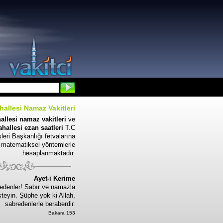
allesi Namaz Vakitleri
llesi namaz vakitleri
ve
allesi ezan saatleri
T.C
leri Başkanlığı fetvalarına
 matematiksel yöntemlerle
hesaplanmaktadır.
Ayet-i Kerime
edenler! Sabır ve namazla
steyin. Şüphe yok ki Allah,
sabredenlerle beraberdir.
Bakara 153