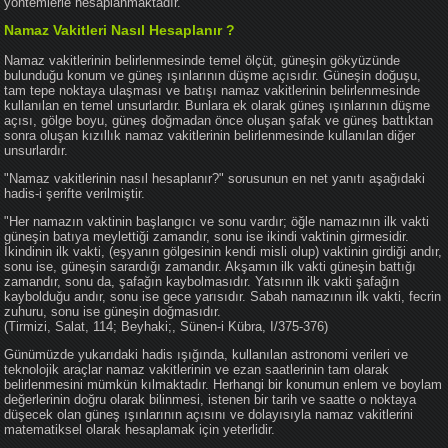
yöntemlerle hesaplanmaktadır.
Namaz Vakitleri Nasıl Hesaplanır ?
Namaz vakitlerinin belirlenmesinde temel ölçüt, güneşin gökyüzünde
bulunduğu konum ve güneş ışınlarının düşme açısıdır. Güneşin doğuşu,
tam tepe noktaya ulaşması ve batışı namaz vakitlerinin belirlenmesinde
kullanılan en temel unsurlardır. Bunlara ek olarak güneş ışınlarının düşme
açısı, gölge boyu, güneş doğmadan önce oluşan şafak ve güneş battıktan
sonra oluşan kızıllık namaz vakitlerinin belirlenmesinde kullanılan diğer
unsurlardır.
"Namaz vakitlerinin nasıl hesaplanır?" sorusunun en net yanıtı aşağıdaki
hadis-i şerifte verilmiştir.
"Her namazın vaktinin başlangıcı ve sonu vardır; öğle namazının ilk vakti
güneşin batıya meylettiği zamandır, sonu ise ikindi vaktinin girmesidir.
İkindinin ilk vakti, (eşyanın gölgesinin kendi misli olup) vaktinin girdiği andır,
sonu ise, güneşin sarardığı zamandır. Akşamın ilk vakti güneşin battığı
zamandır, sonu da, şafağın kaybolmasıdır. Yatsının ilk vakti şafağın
kaybolduğu andır, sonu ise gece yarısıdır. Sabah namazının ilk vakti, fecrin
zuhuru, sonu ise güneşin doğmasıdır.
(Tirmizi, Salat, 114; Beyhaki;, Sünen-i Kübra, I/375-376)
Günümüzde yukarıdaki hadis ışığında, kullanılan astronomi verileri ve
teknolojik araçlar namaz vakitlerinin ve ezan saatlerinin tam olarak
belirlenmesini mümkün kılmaktadır. Herhangi bir konumun enlem ve boylam
değerlerinin doğru olarak bilinmesi, istenen bir tarih ve saatte o noktaya
düşecek olan güneş ışınlarının açısını ve dolayısıyla namaz vakitlerini
matematiksel olarak hesaplamak için yeterlidir.