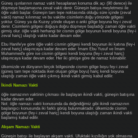
Güneş ışınlarının namaz vakti hesaplanan konuma dik açı (90 derece) ile
düşmeye başlamasına zeval vakti denir. Güneşin batıya meyletmesi ile
öğle vakti başlar. Güneşin tam tepe noktasında olduğu süre içinde (zeval
vakti) namaz kılınmaz ve bu vakitte cisimlerin doğu yönünde gölgesi
yoktur. Güney ya da Kuzey yönde oluşan o anki gölge boyuna fey-i zeval
denir. Cisimlerin gölgesi doğuya doğru düşmeye başladığı zaman öğle vakti
girmiş olur. öğle vakti herhangi bir cismin gölge boyunun kendi boyuna (fey-i
zeval hariç) ulaştığı vakte kadar devam eder.
Ebu Hanife'ye göre öğle vakti cismin gölgesi kendi boyunun iki katına (fey-i
zeval hariç) ulaşıncaya kadar devam eder. İmam Ebu Yusuf ve İmam
Muhammed'e göre ise cismin gölgesi kendi boyuna (fey-i zeval hariç)
ulaşıncaya kadar devam eder. Her iki görüşe göre de namaz kılınabilir.
ülkemizde ve dünyanın birçok bölgesinde cismin gölge boyu fey-i zeval
(güneş tam tepe noktada iken oluşan gölge boyu) hariç kendi boyuna
ulaştığı zaman öğle vakti çıkmış ikindi vakti girmiş kabul edilir.
İkindi Namazı Vakti
öğle namazının vaktinin çıkması ile başlayan ikindi vakti, güneşin batışına
kadar devam eder.
Not: öğle namazı vakti konusunda da değindiğimiz gibi ikindi namazının
başlangıcı konusunda iki farklı görüş bulunmaktadır. ülkemizde cismin
gölge boyunun (fey-i zeval hariç) kendi boyuna ulaştığı zaman ikindi vakti
başlamış kabul edilir.
Akşam Namazı Vakti
Güneşin batışı ile başlayan akşam vakti. Ufuktaki kızıllığın yok olmasına