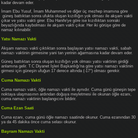
kadar devam eder.
İmam Ebu Yusuf, İmam Muhammed ve diğer üç mezhep imamına göre
güneş battıktan sonra ufukta oluşan kızıllığın yok olması ile akşam vakti
çıkar ve yatsı vakti girer. Ebu Hanife'ye göre ise kızıllıktan sonraki
beyazlığında kaybolması ile akşam vakti çıkar. Her iki görüşe göre de
namaz kılınabilir.
Yatsı Namazı Vakti
Akşam namazı vakti çıktıktan sonra başlayan yatsı namazı vakti, sabah
namazı vaktinin girmesine yani tan yerinin ağarmasına kadar devam eder.
Güneş battıktan sonra oluşan kızıllığın yok olması yatsı vaktinin girdiği
anlamına gelir. T.C Diyanet İşleri Başkanlığı'na göre yatsı namazı vaktinin
girmesi için güneşin ufuğun 17 derece altında (-17°) olması gerekir.
Cuma Namazı Vakti
Cuma namazı vakti, öğle namazı vakti ile aynıdır. Cuma günü güneşin tepe
noktaya ulaşmasının ardından doğuya meyletmesi ile okunan öğle ezanı,
cuma namazı vaktinin başlangıcını bildirir.
Cuma Ezan Saati
Cuma ezanı, cuma günü öğle namazı saatinde okunur. Cuma ezanından 30
ya da 45 dakika önce cuma selası okunur.
Bayram Namazı Vakti