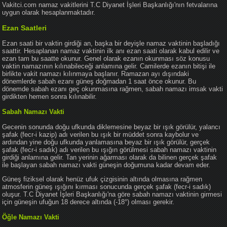
Vakitci.com namaz vakitlerini T.C Diyanet İşleri Başkanlığı'nın fetvalarına
uygun olarak hesaplanmaktadır.
Ezan Saatleri
Ezan saati bir vaktin girdiği an, başka bir deyişle namaz vaktinin başladığı
saattir. Hesaplanan namaz vaktinin ilk anı ezan saati olarak kabul edilir ve
ezan tam bu saatte okunur. Genel olarak ezanın okunması söz konusu
vaktin namazının kılınabileceği anlamına gelir. Camilerde ezanın bitişi ile
birlikte vakit namazı kılınmaya başlanır. Ramazan ayı dışındaki
dönemlerde sabah ezanı güneş doğmadan 1 saat önce okunur. Bu
dönemde sabah ezanı geç okunmasına rağmen, sabah namazı imsak vakti
girdikten hemen sonra kılınabilir.
Sabah Namazı Vakti
Gecenin sonunda doğu ufkunda diklemesine beyaz bir ışık görülür, yalancı
şafak (fecr-i kazip) adı verilen bu ışık bir müddet sonra kaybolur ve
ardından yine doğu ufkunda yanlamasına beyaz bir ışık görülür, gerçek
şafak (fecr-i sadık) adı verilen bu ışığın görülmesi sabah namazı vaktinin
girdiği anlamına gelir. Tan yerinin ağarması olarak da bilinen gerçek şafak
ile başlayan sabah namazı vakti güneşin doğumuna kadar devam eder.
Güneş fiziksel olarak henüz ufuk çizgisinin altında olmasına rağmen
atmosferin güneş ışığını kırması sonucunda gerçek şafak (fecr-i sadık)
oluşur. T.C Diyanet İşleri Başkanlığı'na göre sabah namazı vaktinin girmesi
için güneşin ufuğun 18 derece altında (-18°) olması gerekir.
Öğle Namazı Vakti