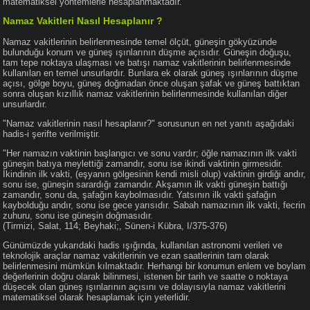
matematiksel yöntemlerle hesaplanmaktadır.
Namaz Vakitleri Nasıl Hesaplanır ?
Namaz vakitlerinin belirlenmesinde temel ölçüt, güneşin gökyüzünde
bulunduğu konum ve güneş ışınlarının düşme açısıdır. Güneşin doğuşu,
tam tepe noktaya ulaşması ve batışı namaz vakitlerinin belirlenmesinde
kullanılan en temel unsurlardır. Bunlara ek olarak güneş ışınlarının düşme
açısı, gölge boyu, güneş doğmadan önce oluşan şafak ve güneş battıktan
sonra oluşan kızıllık namaz vakitlerinin belirlenmesinde kullanılan diğer
unsurlardır.
"Namaz vakitlerinin nasıl hesaplanır?" sorusunun en net yanıtı aşağıdaki
hadis-i şerifte verilmiştir.
"Her namazın vaktinin başlangıcı ve sonu vardır; öğle namazının ilk vakti
güneşin batıya meylettiği zamandır, sonu ise ikindi vaktinin girmesidir.
İkindinin ilk vakti, (eşyanın gölgesinin kendi misli olup) vaktinin girdiği andır,
sonu ise, güneşin sarardığı zamandır. Akşamın ilk vakti güneşin battığı
zamandır, sonu da, şafağın kaybolmasıdır. Yatsının ilk vakti şafağın
kaybolduğu andır, sonu ise gece yarısıdır. Sabah namazının ilk vakti, fecrin
zuhuru, sonu ise güneşin doğmasıdır.
(Tirmizi, Salat, 114; Beyhaki;, Sünen-i Kübra, I/375-376)
Günümüzde yukarıdaki hadis ışığında, kullanılan astronomi verileri ve
teknolojik araçlar namaz vakitlerinin ve ezan saatlerinin tam olarak
belirlenmesini mümkün kılmaktadır. Herhangi bir konumun enlem ve boylam
değerlerinin doğru olarak bilinmesi, istenen bir tarih ve saatte o noktaya
düşecek olan güneş ışınlarının açısını ve dolayısıyla namaz vakitlerini
matematiksel olarak hesaplamak için yeterlidir.