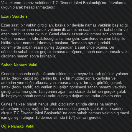
Vakitci.com namaz vakitlerini T.C Diyanet İşleri Başkanlığı'nın fetvalarına
uygun olarak hesaplanmaktadır.
Ezan Saatleri
Ezan saati bir vaktin girdiği an, başka bir deyişle namaz vaktinin başladığı
saattir. Hesaplanan namaz vaktinin ilk anı ezan saati olarak kabul edilir ve
ezan tam bu saatte okunur. Genel olarak ezanın okunması söz konusu
vaktin namazının kılınabileceği anlamına gelir. Camilerde ezanın bitişi ile
birlikte vakit namazı kılınmaya başlanır. Ramazan ayı dışındaki
dönemlerde sabah ezanı güneş doğmadan 1 saat önce okunur. Bu
dönemde sabah ezanı geç okunmasına rağmen, sabah namazı imsak vakti
girdikten hemen sonra kılınabilir.
Sabah Namazı Vakti
Gecenin sonunda doğu ufkunda diklemesine beyaz bir ışık görülür, yalancı
şafak (fecr-i kazip) adı verilen bu ışık bir müddet sonra kaybolur ve
ardından yine doğu ufkunda yanlamasına beyaz bir ışık görülür, gerçek
şafak (fecr-i sadık) adı verilen bu ışığın görülmesi sabah namazı vaktinin
girdiği anlamına gelir. Tan yerinin ağarması olarak da bilinen gerçek şafak
ile başlayan sabah namazı vakti güneşin doğumuna kadar devam eder.
Güneş fiziksel olarak henüz ufuk çizgisinin altında olmasına rağmen
atmosferin güneş ışığını kırması sonucunda gerçek şafak (fecr-i sadık)
oluşur. T.C Diyanet İşleri Başkanlığı'na göre sabah namazı vaktinin girmesi
için güneşin ufuğun 18 derece altında (-18°) olması gerekir.
Öğle Namazı Vakti