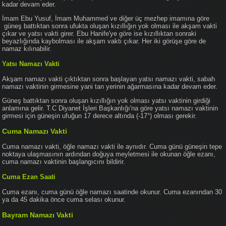
kadar devam eder.
İmam Ebu Yusuf, İmam Muhammed ve diğer üç mezhep imamına göre
güneş battıktan sonra ufukta oluşan kızıllığın yok olması ile akşam vakti
çıkar ve yatsı vakti girer. Ebu Hanife'ye göre ise kızıllıktan sonraki
beyazlığında kaybolması ile akşam vakti çıkar. Her iki görüşe göre de
namaz kılınabilir.
Yatsı Namazı Vakti
Akşam namazı vakti çıktıktan sonra başlayan yatsı namazı vakti, sabah
namazı vaktinin girmesine yani tan yerinin ağarmasına kadar devam eder.
Güneş battıktan sonra oluşan kızıllığın yok olması yatsı vaktinin girdiği
anlamına gelir. T.C Diyanet İşleri Başkanlığı'na göre yatsı namazı vaktinin
girmesi için güneşin ufuğun 17 derece altında (-17°) olması gerekir.
Cuma Namazı Vakti
Cuma namazı vakti, öğle namazı vakti ile aynıdır. Cuma günü güneşin tepe
noktaya ulaşmasının ardından doğuya meyletmesi ile okunan öğle ezanı,
cuma namazı vaktinin başlangıcını bildirir.
Cuma Ezan Saati
Cuma ezanı, cuma günü öğle namazı saatinde okunur. Cuma ezanından 30
ya da 45 dakika önce cuma selası okunur.
Bayram Namazı Vakti