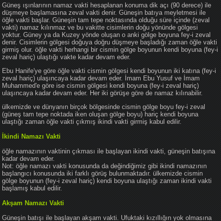
Güneş ışınlarının namaz vakti hesaplanan konuma dik açı (90 derece) ile
düşmeye başlamasına zeval vakti denir. Güneşin batıya meyletmesi ile
öğle vakti başlar. Güneşin tam tepe noktasında olduğu süre içinde (zeval
vakti) namaz kılınmaz ve bu vakitte cisimlerin doğu yönünde gölgesi
yoktur. Güney ya da Kuzey yönde oluşan o anki gölge boyuna fey-i zeval
denir. Cisimlerin gölgesi doğuya doğru düşmeye başladığı zaman öğle vakti
girmiş olur. öğle vakti herhangi bir cismin gölge boyunun kendi boyuna (fey-i
zeval hariç) ulaştığı vakte kadar devam eder.
Ebu Hanife'ye göre öğle vakti cismin gölgesi kendi boyunun iki katına (fey-i
zeval hariç) ulaşıncaya kadar devam eder. İmam Ebu Yusuf ve İmam
Muhammed'e göre ise cismin gölgesi kendi boyuna (fey-i zeval hariç)
ulaşıncaya kadar devam eder. Her iki görüşe göre de namaz kılınabilir.
ülkemizde ve dünyanın birçok bölgesinde cismin gölge boyu fey-i zeval
(güneş tam tepe noktada iken oluşan gölge boyu) hariç kendi boyuna
ulaştığı zaman öğle vakti çıkmış ikindi vakti girmiş kabul edilir.
İkindi Namazı Vakti
öğle namazının vaktinin çıkması ile başlayan ikindi vakti, güneşin batışına
kadar devam eder.
Not: öğle namazı vakti konusunda da değindiğimiz gibi ikindi namazının
başlangıcı konusunda iki farklı görüş bulunmaktadır. ülkemizde cismin
gölge boyunun (fey-i zeval hariç) kendi boyuna ulaştığı zaman ikindi vakti
başlamış kabul edilir.
Akşam Namazı Vakti
Güneşin batışı ile başlayan akşam vakti. Ufuktaki kızıllığın yok olmasına