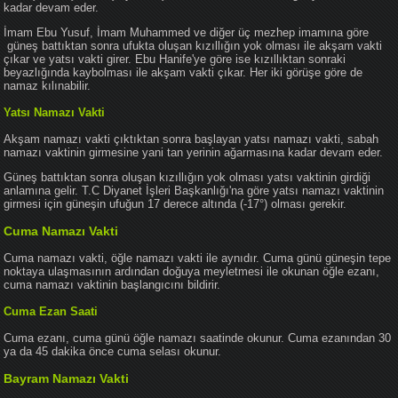
kadar devam eder.
İmam Ebu Yusuf, İmam Muhammed ve diğer üç mezhep imamına göre
güneş battıktan sonra ufukta oluşan kızıllığın yok olması ile akşam vakti
çıkar ve yatsı vakti girer. Ebu Hanife'ye göre ise kızıllıktan sonraki
beyazlığında kaybolması ile akşam vakti çıkar. Her iki görüşe göre de
namaz kılınabilir.
Yatsı Namazı Vakti
Akşam namazı vakti çıktıktan sonra başlayan yatsı namazı vakti, sabah
namazı vaktinin girmesine yani tan yerinin ağarmasına kadar devam eder.
Güneş battıktan sonra oluşan kızıllığın yok olması yatsı vaktinin girdiği
anlamına gelir. T.C Diyanet İşleri Başkanlığı'na göre yatsı namazı vaktinin
girmesi için güneşin ufuğun 17 derece altında (-17°) olması gerekir.
Cuma Namazı Vakti
Cuma namazı vakti, öğle namazı vakti ile aynıdır. Cuma günü güneşin tepe
noktaya ulaşmasının ardından doğuya meyletmesi ile okunan öğle ezanı,
cuma namazı vaktinin başlangıcını bildirir.
Cuma Ezan Saati
Cuma ezanı, cuma günü öğle namazı saatinde okunur. Cuma ezanından 30
ya da 45 dakika önce cuma selası okunur.
Bayram Namazı Vakti