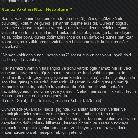
hesaplanmaktadır.
Namaz Vakitleri Nasıl Hesaplanır ?
Namaz vakitlerinin belirlenmesinde temel ölçüt, güneşin gökyüzünde
bulunduğu konum ve güneş ışınlarının düşme açısıdır. Güneşin doğuşu,
tam tepe noktaya ulaşması ve batışı namaz vakitlerinin belirlenmesinde
kullanılan en temel unsurlardır. Bunlara ek olarak güneş ışınlarının düşme
açısı, gölge boyu, güneş doğmadan önce oluşan şafak ve güneş battıktan
sonra oluşan kızıllık namaz vakitlerinin belirlenmesinde kullanılan diğer
unsurlardır.
"Namaz vakitlerinin nasıl hesaplanır?" sorusunun en net yanıtı aşağıdaki
hadis-i şerifte verilmiştir.
"Her namazın vaktinin başlangıcı ve sonu vardır; öğle namazının ilk vakti
güneşin batıya meylettiği zamandır, sonu ise ikindi vaktinin girmesidir.
İkindinin ilk vakti, (eşyanın gölgesinin kendi misli olup) vaktinin girdiği andır,
sonu ise, güneşin sarardığı zamandır. Akşamın ilk vakti güneşin battığı
zamandır, sonu da, şafağın kaybolmasıdır. Yatsının ilk vakti şafağın
kaybolduğu andır, sonu ise gece yarısıdır. Sabah namazının ilk vakti, fecrin
zuhuru, sonu ise güneşin doğmasıdır.
(Tirmizi, Salat, 114; Beyhaki;, Sünen-i Kübra, I/375-376)
Günümüzde yukarıdaki hadis ışığında, kullanılan astronomi verileri ve
teknolojik araçlar namaz vakitlerinin ve ezan saatlerinin tam olarak
belirlenmesini mümkün kılmaktadır. Herhangi bir konumun enlem ve boylam
değerlerinin doğru olarak bilinmesi, istenen bir tarih ve saatte o noktaya
düşecek olan güneş ışınlarının açısını ve dolayısıyla namaz vakitlerini
matematiksel olarak hesaplamak için yeterlidir.