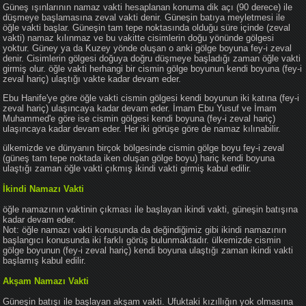
Güneş ışınlarının namaz vakti hesaplanan konuma dik açı (90 derece) ile
düşmeye başlamasına zeval vakti denir. Güneşin batıya meyletmesi ile
öğle vakti başlar. Güneşin tam tepe noktasında olduğu süre içinde (zeval
vakti) namaz kılınmaz ve bu vakitte cisimlerin doğu yönünde gölgesi
yoktur. Güney ya da Kuzey yönde oluşan o anki gölge boyuna fey-i zeval
denir. Cisimlerin gölgesi doğuya doğru düşmeye başladığı zaman öğle vakti
girmiş olur. öğle vakti herhangi bir cismin gölge boyunun kendi boyuna (fey-i
zeval hariç) ulaştığı vakte kadar devam eder.
Ebu Hanife'ye göre öğle vakti cismin gölgesi kendi boyunun iki katına (fey-i
zeval hariç) ulaşıncaya kadar devam eder. İmam Ebu Yusuf ve İmam
Muhammed'e göre ise cismin gölgesi kendi boyuna (fey-i zeval hariç)
ulaşıncaya kadar devam eder. Her iki görüşe göre de namaz kılınabilir.
ülkemizde ve dünyanın birçok bölgesinde cismin gölge boyu fey-i zeval
(güneş tam tepe noktada iken oluşan gölge boyu) hariç kendi boyuna
ulaştığı zaman öğle vakti çıkmış ikindi vakti girmiş kabul edilir.
İkindi Namazı Vakti
öğle namazının vaktinin çıkması ile başlayan ikindi vakti, güneşin batışına
kadar devam eder.
Not: öğle namazı vakti konusunda da değindiğimiz gibi ikindi namazının
başlangıcı konusunda iki farklı görüş bulunmaktadır. ülkemizde cismin
gölge boyunun (fey-i zeval hariç) kendi boyuna ulaştığı zaman ikindi vakti
başlamış kabul edilir.
Akşam Namazı Vakti
Güneşin batışı ile başlayan akşam vakti. Ufuktaki kızıllığın yok olmasına