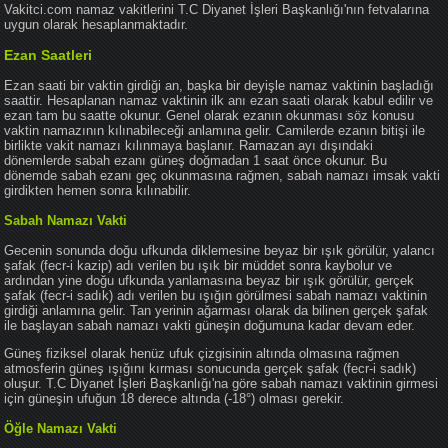
Vakitci.com namaz vakitlerini T.C Diyanet İşleri Başkanlığı'nın fetvalarına
uygun olarak hesaplanmaktadır.
Ezan Saatleri
Ezan saati bir vaktin girdiği an, başka bir deyişle namaz vaktinin başladığı
saattir. Hesaplanan namaz vaktinin ilk anı ezan saati olarak kabul edilir ve
ezan tam bu saatte okunur. Genel olarak ezanın okunması söz konusu
vaktin namazının kılınabileceği anlamına gelir. Camilerde ezanın bitişi ile
birlikte vakit namazı kılınmaya başlanır. Ramazan ayı dışındaki
dönemlerde sabah ezanı güneş doğmadan 1 saat önce okunur. Bu
dönemde sabah ezanı geç okunmasına rağmen, sabah namazı imsak vakti
girdikten hemen sonra kılınabilir.
Sabah Namazı Vakti
Gecenin sonunda doğu ufkunda diklemesine beyaz bir ışık görülür, yalancı
şafak (fecr-i kazip) adı verilen bu ışık bir müddet sonra kaybolur ve
ardından yine doğu ufkunda yanlamasına beyaz bir ışık görülür, gerçek
şafak (fecr-i sadık) adı verilen bu ışığın görülmesi sabah namazı vaktinin
girdiği anlamına gelir. Tan yerinin ağarması olarak da bilinen gerçek şafak
ile başlayan sabah namazı vakti güneşin doğumuna kadar devam eder.
Güneş fiziksel olarak henüz ufuk çizgisinin altında olmasına rağmen
atmosferin güneş ışığını kırması sonucunda gerçek şafak (fecr-i sadık)
oluşur. T.C Diyanet İşleri Başkanlığı'na göre sabah namazı vaktinin girmesi
için güneşin ufuğun 18 derece altında (-18°) olması gerekir.
Öğle Namazı Vakti