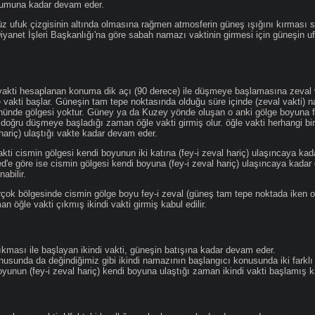
ğumuna kadar devam eder.
üz ufuk çizgisinin altında olmasına rağmen atmosferin güneş ışığını kırması
 Diyanet İşleri Başkanlığı'na göre sabah namazı vaktinin girmesi için güneşin 
vakti hesaplanan konuma dik açı (90 derece) ile düşmeye başlamasına zeval v
e vakti başlar. Güneşin tam tepe noktasında olduğu süre içinde (zeval vakti)
önünde gölgesi yoktur. Güney ya da Kuzey yönde oluşan o anki gölge boyuna fe
 doğru düşmeye başladığı zaman öğle vakti girmiş olur. öğle vakti herhangi b
hariç) ulaştığı vakte kadar devam eder.
akti cismin gölgesi kendi boyunun iki katına (fey-i zeval hariç) ulaşıncaya 
göre ise cismin gölgesi kendi boyuna (fey-i zeval hariç) ulaşıncaya kadar 
abilir.
çok bölgesinde cismin gölge boyu fey-i zeval (güneş tam tepe noktada iken o
n öğle vakti çıkmış ikindi vakti girmiş kabul edilir.
ıkması ile başlayan ikindi vakti, güneşin batışına kadar devam eder.
nusunda da değindiğimiz gibi ikindi namazının başlangıcı konusunda iki farklı
unun (fey-i zeval hariç) kendi boyuna ulaştığı zaman ikindi vakti başlamış kab