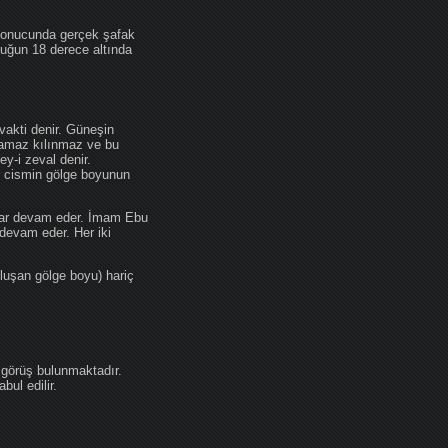
 sonucunda gerçek şafak
ufuğun 18 derece altında
akti denir. Güneşin
 namaz kılınmaz ve bu
y-i zeval denir.
ir cismin gölge boyunun
kadar devam eder. İmam Ebu
devam eder. Her iki
luşan gölge boyu) hariç
 görüş bulunmaktadır.
ul edilir.