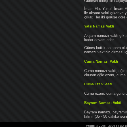
Güneşin batışı ile başlay
İmam Ebu Yusuf, İmam Mu
ile akşam vakti çıkar ve y
çıkar. Her iki görüşe göre 
Yatsı Namazı Vakti
Akşam namazı vakti çıktık
kadar devam eder.
Güneş battıktan sonra oluş
namazı vaktinin girmesi iç
Cuma Namazı Vakti
Cuma namazı vakti, öğle 
okunan öğle ezanı, cuma na
Cuma Ezan Saati
Cuma ezanı, cuma günü öğ
Bayram Namazı Vakti
Bayram namazı, bayramın 
kılınır (35 - 50 dakika sonr
Vakitci
© 2006 - 2026 bir Bvt Bi