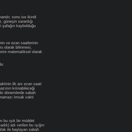
andır, sonu ise ikindi
se, güneşin sarardığı
ti şafağın kaybolduğu
nin ve ezan saatlerinin
u olarak bilinmesi,
erini matematiksel olarak
ır.
ktinin ilk anı ezan saati
zının kılınabileceği
daki dönemlerde sabah
namazı imsak vakti
en bu ışık bir müddet
adık) adı verilen bu ışığın
afak ile başlayan sabah