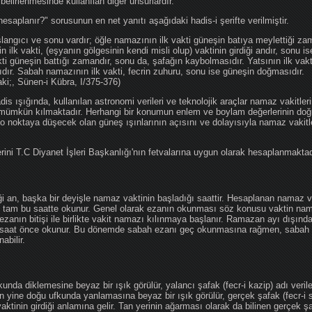
 belirlenmesinde kullanılan diğer unsurlardır.
hesaplanır?" sorusunun en net yanıtı aşağıdaki hadis-i şerifte verilmiştir.
angıcı ve sonu vardır; öğle namazının ilk vakti güneşin batıya meylettiği zam
nin ilk vakti, (eşyanın gölgesinin kendi misli olup) vaktinin girdiği andır, sonu i
ti güneşin battığı zamandır, sonu da, şafağın kaybolmasıdır. Yatsının ilk vak
ıdır. Sabah namazının ilk vakti, fecrin zuhuru, sonu ise güneşin doğmasıdır.
aki;, Sünen-i Kübra, I/375-376)
 ışığında, kullanılan astronomi verileri ve teknolojik araçlar namaz vakitleri
 mümkün kılmaktadır. Herhangi bir konumun enlem ve boylam değerlerinin doğr
e o noktaya düşecek olan güneş ışınlarının açısını ve dolayısıyla namaz vakitl
ini T.C Diyanet İşleri Başkanlığı'nın fetvalarına uygun olarak hesaplanmaktad
iği an, başka bir deyişle namaz vaktinin başladığı saattir. Hesaplanan namaz va
an tam bu saatte okunur. Genel olarak ezanın okunması söz konusu vaktin nama
ezanın bitişi ile birlikte vakit namazı kılınmaya başlanır. Ramazan ayı dışın
saat önce okunur. Bu dönemde sabah ezanı geç okunmasına rağmen, sabah 
abilir.
da diklemesine beyaz bir ışık görülür, yalancı şafak (fecr-i kazip) adı veril
 yine doğu ufkunda yanlamasına beyaz bir ışık görülür, gerçek şafak (fecr-i s
tinin girdiği anlamına gelir. Tan yerinin ağarması olarak da bilinen gerçek ş