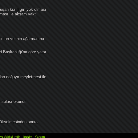
an kızıllığın yok olması
lması ile akşam vakti
i tan yerinin ağarmasına
ri Başkanlığı'na göre yatsı
dan doğuya meyletmesi ile
selası okunur.
yükselmesinden sonra
vt Vakitci İndir
-
İletişim
-
Yardım