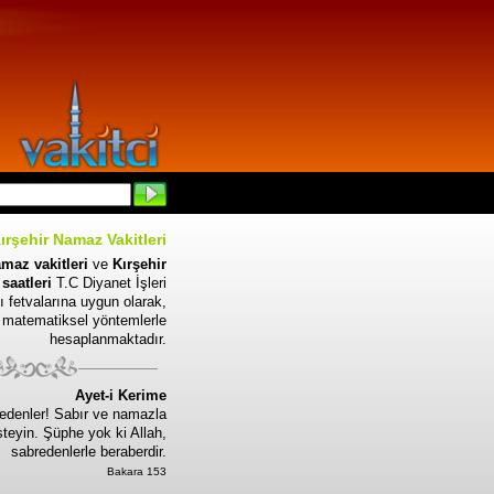
ırşehir Namaz Vakitleri
amaz vakitleri
ve
Kırşehir
saatleri
T.C Diyanet İşleri
ı fetvalarına uygun olarak,
matematiksel yöntemlerle
hesaplanmaktadır.
Ayet-i Kerime
edenler! Sabır ve namazla
steyin. Şüphe yok ki Allah,
sabredenlerle beraberdir.
Bakara 153