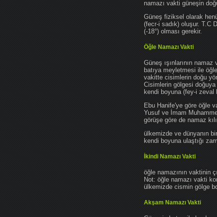
namazı vakti güneşin do
Güneş fiziksel olarak hen
(fecr-i sadık) oluşur. T.C
(-18°) olması gerekir.
Öğle Namazı Vakti
Güneş ışınlarının namaz 
batıya meyletmesi ile öğl
vakitte cisimlerin doğu y
Cisimlerin gölgesi doğuya
kendi boyuna (fey-i zeval 
Ebu Hanife'ye göre öğle v
Yusuf ve İmam Muhammed'e 
görüşe göre de namaz kılın
ülkemizde ve dünyanın bir
kendi boyuna ulaştığı zama
İkindi Namazı Vakti
öğle namazının vaktinin ç
Not: öğle namazı vakti ko
ülkemizde cismin gölge boy
Akşam Namazı Vakti