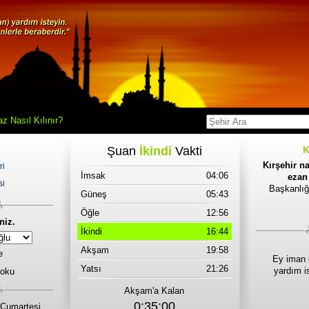
z Nasıl Kılınır?
Şuan
İkindi
Vakti
K
Kırşehir n
ri
İmsak
04:06
ezan 
si
Başkanlığ
Güneş
05:43
Öğle
12:56
niz.
İkindi
16:44
Akşam
19:58
e
Ey iman 
Yatsı
21:26
yardım i
 oku
Akşam'a Kalan
0:35:00
Cumartesi