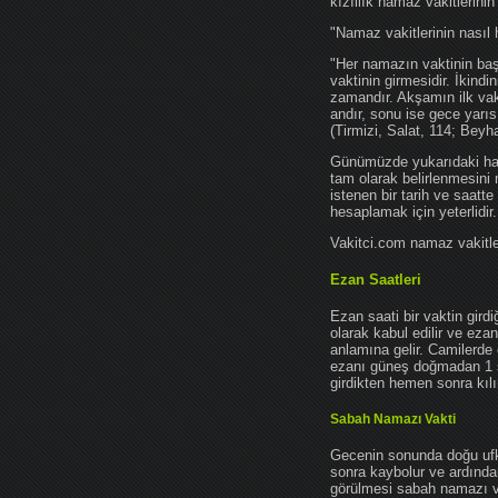
kızıllık namaz vakitlerinin
"Namaz vakitlerinin nasıl 
"Her namazın vaktinin başl
vaktinin girmesidir. İkindi
zamandır. Akşamın ilk vak
andır, sonu ise gece yarıs
(Tirmizi, Salat, 114; Beyh
Günümüzde yukarıdaki hadis
tam olarak belirlenmesini
istenen bir tarih ve saatt
hesaplamak için yeterlidir.
Vakitci.com namaz vakitler
Ezan Saatleri
Ezan saati bir vaktin gird
olarak kabul edilir ve ez
anlamına gelir. Camilerde 
ezanı güneş doğmadan 1 
girdikten hemen sonra kılın
Sabah Namazı Vakti
Gecenin sonunda doğu ufkun
sonra kaybolur ve ardından
görülmesi sabah namazı vak