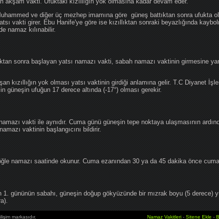
an akşam vakti. Ufuktaki kızıllığın yok olmasına kadar devam eder.
hammed ve diğer üç mezhep imamına göre güneş battıktan sonra ufukta oluş
atsı vakti girer. Ebu Hanife'ye göre ise kızıllıktan sonraki beyazlığında kaybo
de namaz kılınabilir.
tan sonra başlayan yatsı namazı vakti, sabah namazı vaktinin girmesine yan
an kızıllığın yok olması yatsı vaktinin girdiği anlamına gelir. T.C Diyanet İşle
in güneşin ufuğun 17 derece altında (-17°) olması gerekir.
namazı vakti ile aynıdır. Cuma günü güneşin tepe noktaya ulaşmasının ardın
mazı vaktinin başlangıcını bildirir.
le namazı saatinde okunur. Cuma ezanından 30 ya da 45 dakika önce cuma 
1. gününün sabahı, güneşin doğup gökyüzünde bir mızrak boyu (5 derece) 
a).
lişim markasıdır.
Namaz Vakitleri
-
Sitene Ekle
-
B