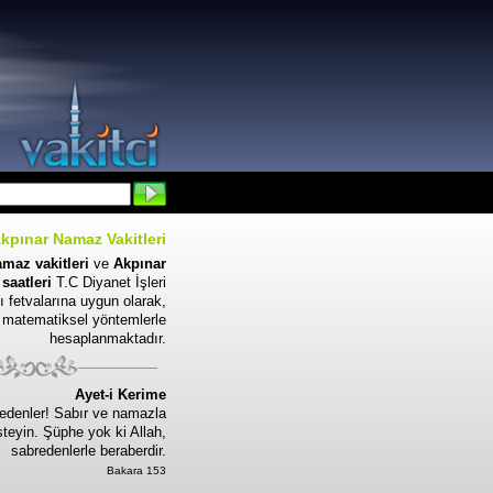
kpınar Namaz Vakitleri
maz vakitleri
ve
Akpınar
saatleri
T.C Diyanet İşleri
ı fetvalarına uygun olarak,
matematiksel yöntemlerle
hesaplanmaktadır.
Ayet-i Kerime
edenler! Sabır ve namazla
steyin. Şüphe yok ki Allah,
sabredenlerle beraberdir.
Bakara 153