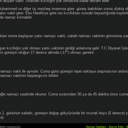
an akşam vakti. Ufuktaki kızıllığın yok olmasına kadar devam eder.
hammed ve diğer üç mezhep imamına göre güneş battıktan sonra ufukta oluş
atsı vakti girer. Ebu Hanife'ye göre ise kızıllıktan sonraki beyazlığında kaybo
de namaz kılınabilir.
tan sonra başlayan yatsı namazı vakti, sabah namazı vaktinin girmesine yan
an kızıllığın yok olması yatsı vaktinin girdiği anlamına gelir. T.C Diyanet İşle
in güneşin ufuğun 17 derece altında (-17°) olması gerekir.
namazı vakti ile aynıdır. Cuma günü güneşin tepe noktaya ulaşmasının ardın
mazı vaktinin başlangıcını bildirir.
le namazı saatinde okunur. Cuma ezanından 30 ya da 45 dakika önce cuma 
1. gününün sabahı, güneşin doğup gökyüzünde bir mızrak boyu (5 derece) 
a).
lişim markasıdır.
Namaz Vakitleri
-
Sitene Ekle
-
B