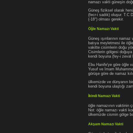
namazı vakti güneşin do
Güneş fiziksel olarak hen
(fecr-i sadık) oluşur. T.C
(-18°) olması gerekir.
Öğle Namazı Vakti
Güneş ışınlarının namaz 
batıya meyletmesi ile öğl
vakitte cisimlerin doğu y
Cisimlerin gölgesi doğuya
kendi boyuna (fey-i zeval 
Ebu Hanife'ye göre öğle v
Yusuf ve İmam Muhammed'e 
görüşe göre de namaz kılın
ülkemizde ve dünyanın bir
kendi boyuna ulaştığı zama
İkindi Namazı Vakti
öğle namazının vaktinin ç
Not: öğle namazı vakti ko
ülkemizde cismin gölge boy
Akşam Namazı Vakti