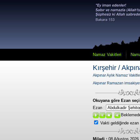
Namaz Vakitleri
Nama
Kırşehir / Akpın
Akpınar Aylık Namaz Vakitle
Akpınar Ramazan imsakiye
Okuyana göre Ezan seçi
Ezan :
Beklemed
Vakti geldiğinde ezan
Miladi :
08 Ağustos 2026 