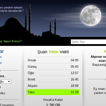
z Nasıl Kılınır?
ar
Şuan
Yatsı
Vakti
A
Akpınar na
ri
İmsak
04:05
ezan 
si
Başkanlığ
Güneş
05:43
Öğle
12:57
niz.
İkindi
16:45
Akşam
19:59
e
Ey iman 
Yatsı
21:29
yardım i
 oku
İmsak'a Kalan
1:36:08
Cumartesi