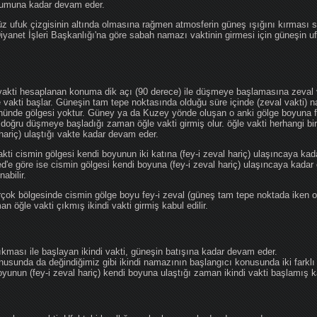
ğumuna kadar devam eder.
üz ufuk çizgisinin altında olmasına rağmen atmosferin güneş ışığını kırması
 Diyanet İşleri Başkanlığı'na göre sabah namazı vaktinin girmesi için güneşin 
vakti hesaplanan konuma dik açı (90 derece) ile düşmeye başlamasına zeval v
e vakti başlar. Güneşin tam tepe noktasında olduğu süre içinde (zeval vakti)
önünde gölgesi yoktur. Güney ya da Kuzey yönde oluşan o anki gölge boyuna fe
 doğru düşmeye başladığı zaman öğle vakti girmiş olur. öğle vakti herhangi b
hariç) ulaştığı vakte kadar devam eder.
akti cismin gölgesi kendi boyunun iki katına (fey-i zeval hariç) ulaşıncaya 
göre ise cismin gölgesi kendi boyuna (fey-i zeval hariç) ulaşıncaya kadar 
abilir.
çok bölgesinde cismin gölge boyu fey-i zeval (güneş tam tepe noktada iken o
n öğle vakti çıkmış ikindi vakti girmiş kabul edilir.
ıkması ile başlayan ikindi vakti, güneşin batışına kadar devam eder.
nusunda da değindiğimiz gibi ikindi namazının başlangıcı konusunda iki farklı
unun (fey-i zeval hariç) kendi boyuna ulaştığı zaman ikindi vakti başlamış kab