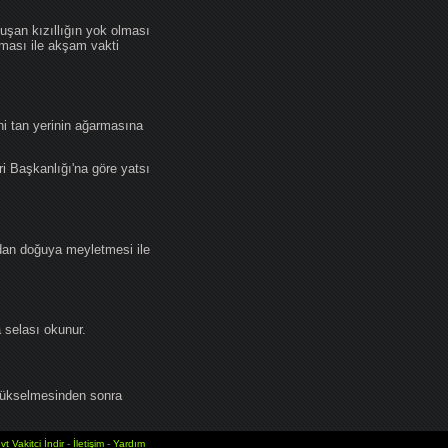
an kızıllığın yok olması
lması ile akşam vakti
i tan yerinin ağarmasına
ri Başkanlığı'na göre yatsı
dan doğuya meyletmesi ile
selası okunur.
yükselmesinden sonra
vt Vakitci İndir
-
İletişim
-
Yardım