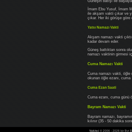
Güneşin batışı ile başlay
İmam Ebu Yusuf, İmam Mu
ile akşam vakti çıkar ve y
çıkar. Her iki görüşe göre 
Yatsı Namazı Vakti
Akşam namazı vakti çıktık
kadar devam eder.
Güneş battıktan sonra oluş
namazı vaktinin girmesi iç
Cuma Namazı Vakti
Cuma namazı vakti, öğle 
okunan öğle ezanı, cuma na
Cuma Ezan Saati
Cuma ezanı, cuma günü öğ
Bayram Namazı Vakti
Bayram namazı, bayramın 
kılınır (35 - 50 dakika sonr
Vakitci
© 2006 - 2026 bir Bvt Bi