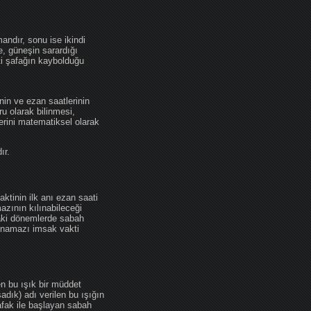
andır, sonu ise ikindi
se, güneşin sarardığı
ti şafağın kaybolduğu
nin ve ezan saatlerinin
u olarak bilinmesi,
erini matematiksel olarak
ır.
ktinin ilk anı ezan saati
zının kılınabileceği
daki dönemlerde sabah
namazı imsak vakti
en bu ışık bir müddet
adık) adı verilen bu ışığın
afak ile başlayan sabah