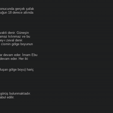
 sonucunda gerçek şafak
ufuğun 18 derece altında
akti denir. Güneşin
 namaz kılınmaz ve bu
y-i zeval denir.
ir cismin gölge boyunun
kadar devam eder. İmam Ebu
devam eder. Her iki
luşan gölge boyu) hariç
 görüş bulunmaktadır.
ul edilir.