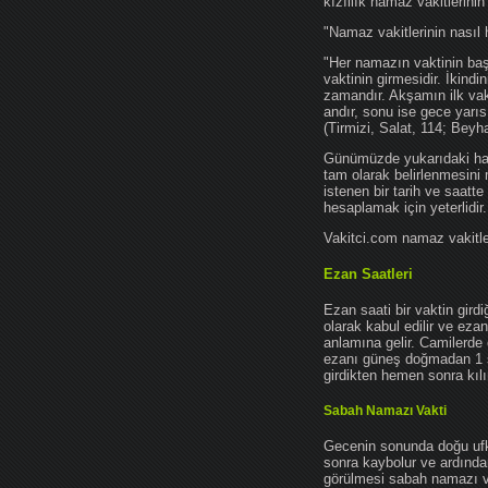
kızıllık namaz vakitlerinin
"Namaz vakitlerinin nasıl 
"Her namazın vaktinin başl
vaktinin girmesidir. İkindi
zamandır. Akşamın ilk vak
andır, sonu ise gece yarıs
(Tirmizi, Salat, 114; Beyh
Günümüzde yukarıdaki hadis
tam olarak belirlenmesini
istenen bir tarih ve saatt
hesaplamak için yeterlidir.
Vakitci.com namaz vakitler
Ezan Saatleri
Ezan saati bir vaktin gird
olarak kabul edilir ve ez
anlamına gelir. Camilerde 
ezanı güneş doğmadan 1 
girdikten hemen sonra kılın
Sabah Namazı Vakti
Gecenin sonunda doğu ufkun
sonra kaybolur ve ardından
görülmesi sabah namazı vak