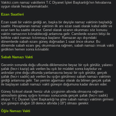
Vakitci.com namaz vakitlerini T.C Diyanet İşleri Başkanlığı'nın fetvalarına
uygun olarak hesaplanmaktadır.
Ezan Saatleri
Ezan saati bir vaktin girdiği an, başka bir deyişle namaz vaktinin başladığı
saattir. Hesaplanan namaz vaktinin ilk anı ezan saati olarak kabul edilir ve
ezan tam bu saatte okunur. Genel olarak ezanın okunması söz konusu
vaktin namazının kılınabileceği anlamına gelir. Camilerde ezanın bitişi ile
birlikte vakit namazı kılınmaya başlanır. Ramazan ayı dışındaki
dönemlerde sabah ezanı güneş doğmadan 1 saat önce okunur. Bu
dönemde sabah ezanı geç okunmasına rağmen, sabah namazı imsak vakti
girdikten hemen sonra kılınabilir.
Sabah Namazı Vakti
Gecenin sonunda doğu ufkunda diklemesine beyaz bir ışık görülür, yalancı
şafak (fecr-i kazip) adı verilen bu ışık bir müddet sonra kaybolur ve
ardından yine doğu ufkunda yanlamasına beyaz bir ışık görülür, gerçek
şafak (fecr-i sadık) adı verilen bu ışığın görülmesi sabah namazı vaktinin
girdiği anlamına gelir. Tan yerinin ağarması olarak da bilinen gerçek şafak
ile başlayan sabah namazı vakti güneşin doğumuna kadar devam eder.
Güneş fiziksel olarak henüz ufuk çizgisinin altında olmasına rağmen
atmosferin güneş ışığını kırması sonucunda gerçek şafak (fecr-i sadık)
oluşur. T.C Diyanet İşleri Başkanlığı'na göre sabah namazı vaktinin girmesi
için güneşin ufuğun 18 derece altında (-18°) olması gerekir.
Öğle Namazı Vakti