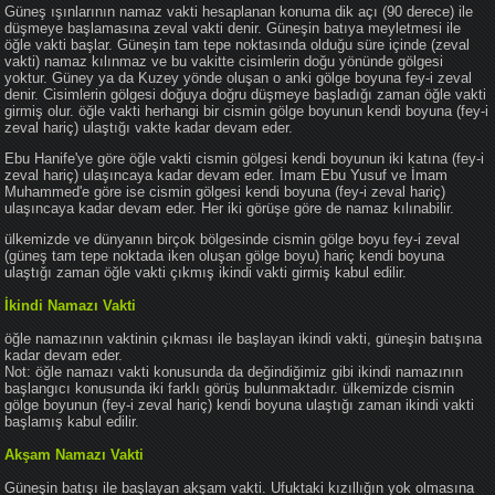
Güneş ışınlarının namaz vakti hesaplanan konuma dik açı (90 derece) ile
düşmeye başlamasına zeval vakti denir. Güneşin batıya meyletmesi ile
öğle vakti başlar. Güneşin tam tepe noktasında olduğu süre içinde (zeval
vakti) namaz kılınmaz ve bu vakitte cisimlerin doğu yönünde gölgesi
yoktur. Güney ya da Kuzey yönde oluşan o anki gölge boyuna fey-i zeval
denir. Cisimlerin gölgesi doğuya doğru düşmeye başladığı zaman öğle vakti
girmiş olur. öğle vakti herhangi bir cismin gölge boyunun kendi boyuna (fey-i
zeval hariç) ulaştığı vakte kadar devam eder.
Ebu Hanife'ye göre öğle vakti cismin gölgesi kendi boyunun iki katına (fey-i
zeval hariç) ulaşıncaya kadar devam eder. İmam Ebu Yusuf ve İmam
Muhammed'e göre ise cismin gölgesi kendi boyuna (fey-i zeval hariç)
ulaşıncaya kadar devam eder. Her iki görüşe göre de namaz kılınabilir.
ülkemizde ve dünyanın birçok bölgesinde cismin gölge boyu fey-i zeval
(güneş tam tepe noktada iken oluşan gölge boyu) hariç kendi boyuna
ulaştığı zaman öğle vakti çıkmış ikindi vakti girmiş kabul edilir.
İkindi Namazı Vakti
öğle namazının vaktinin çıkması ile başlayan ikindi vakti, güneşin batışına
kadar devam eder.
Not: öğle namazı vakti konusunda da değindiğimiz gibi ikindi namazının
başlangıcı konusunda iki farklı görüş bulunmaktadır. ülkemizde cismin
gölge boyunun (fey-i zeval hariç) kendi boyuna ulaştığı zaman ikindi vakti
başlamış kabul edilir.
Akşam Namazı Vakti
Güneşin batışı ile başlayan akşam vakti. Ufuktaki kızıllığın yok olmasına