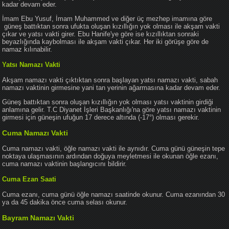
kadar devam eder.
İmam Ebu Yusuf, İmam Muhammed ve diğer üç mezhep imamına göre
güneş battıktan sonra ufukta oluşan kızıllığın yok olması ile akşam vakti
çıkar ve yatsı vakti girer. Ebu Hanife'ye göre ise kızıllıktan sonraki
beyazlığında kaybolması ile akşam vakti çıkar. Her iki görüşe göre de
namaz kılınabilir.
Yatsı Namazı Vakti
Akşam namazı vakti çıktıktan sonra başlayan yatsı namazı vakti, sabah
namazı vaktinin girmesine yani tan yerinin ağarmasına kadar devam eder.
Güneş battıktan sonra oluşan kızıllığın yok olması yatsı vaktinin girdiği
anlamına gelir. T.C Diyanet İşleri Başkanlığı'na göre yatsı namazı vaktinin
girmesi için güneşin ufuğun 17 derece altında (-17°) olması gerekir.
Cuma Namazı Vakti
Cuma namazı vakti, öğle namazı vakti ile aynıdır. Cuma günü güneşin tepe
noktaya ulaşmasının ardından doğuya meyletmesi ile okunan öğle ezanı,
cuma namazı vaktinin başlangıcını bildirir.
Cuma Ezan Saati
Cuma ezanı, cuma günü öğle namazı saatinde okunur. Cuma ezanından 30
ya da 45 dakika önce cuma selası okunur.
Bayram Namazı Vakti