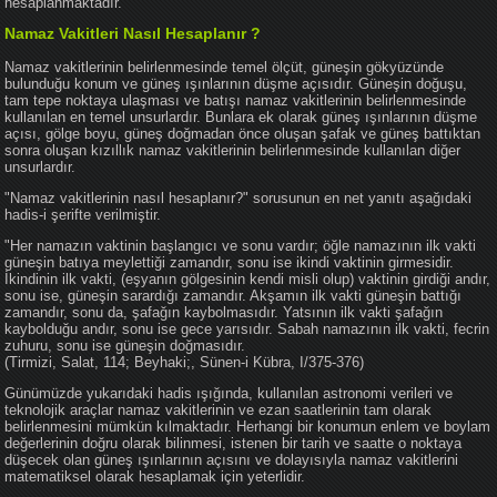
hesaplanmaktadır.
Namaz Vakitleri Nasıl Hesaplanır ?
Namaz vakitlerinin belirlenmesinde temel ölçüt, güneşin gökyüzünde
bulunduğu konum ve güneş ışınlarının düşme açısıdır. Güneşin doğuşu,
tam tepe noktaya ulaşması ve batışı namaz vakitlerinin belirlenmesinde
kullanılan en temel unsurlardır. Bunlara ek olarak güneş ışınlarının düşme
açısı, gölge boyu, güneş doğmadan önce oluşan şafak ve güneş battıktan
sonra oluşan kızıllık namaz vakitlerinin belirlenmesinde kullanılan diğer
unsurlardır.
"Namaz vakitlerinin nasıl hesaplanır?" sorusunun en net yanıtı aşağıdaki
hadis-i şerifte verilmiştir.
"Her namazın vaktinin başlangıcı ve sonu vardır; öğle namazının ilk vakti
güneşin batıya meylettiği zamandır, sonu ise ikindi vaktinin girmesidir.
İkindinin ilk vakti, (eşyanın gölgesinin kendi misli olup) vaktinin girdiği andır,
sonu ise, güneşin sarardığı zamandır. Akşamın ilk vakti güneşin battığı
zamandır, sonu da, şafağın kaybolmasıdır. Yatsının ilk vakti şafağın
kaybolduğu andır, sonu ise gece yarısıdır. Sabah namazının ilk vakti, fecrin
zuhuru, sonu ise güneşin doğmasıdır.
(Tirmizi, Salat, 114; Beyhaki;, Sünen-i Kübra, I/375-376)
Günümüzde yukarıdaki hadis ışığında, kullanılan astronomi verileri ve
teknolojik araçlar namaz vakitlerinin ve ezan saatlerinin tam olarak
belirlenmesini mümkün kılmaktadır. Herhangi bir konumun enlem ve boylam
değerlerinin doğru olarak bilinmesi, istenen bir tarih ve saatte o noktaya
düşecek olan güneş ışınlarının açısını ve dolayısıyla namaz vakitlerini
matematiksel olarak hesaplamak için yeterlidir.