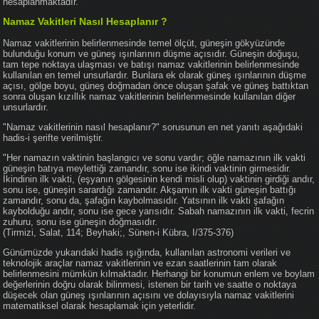
hesaplanmaktadır.
Namaz Vakitleri Nasıl Hesaplanır ?
Namaz vakitlerinin belirlenmesinde temel ölçüt, güneşin gökyüzünde
bulunduğu konum ve güneş ışınlarının düşme açısıdır. Güneşin doğuşu,
tam tepe noktaya ulaşması ve batışı namaz vakitlerinin belirlenmesinde
kullanılan en temel unsurlardır. Bunlara ek olarak güneş ışınlarının düşme
açısı, gölge boyu, güneş doğmadan önce oluşan şafak ve güneş battıktan
sonra oluşan kızıllık namaz vakitlerinin belirlenmesinde kullanılan diğer
unsurlardır.
"Namaz vakitlerinin nasıl hesaplanır?" sorusunun en net yanıtı aşağıdaki
hadis-i şerifte verilmiştir.
"Her namazın vaktinin başlangıcı ve sonu vardır; öğle namazının ilk vakti
güneşin batıya meylettiği zamandır, sonu ise ikindi vaktinin girmesidir.
İkindinin ilk vakti, (eşyanın gölgesinin kendi misli olup) vaktinin girdiği andır,
sonu ise, güneşin sarardığı zamandır. Akşamın ilk vakti güneşin battığı
zamandır, sonu da, şafağın kaybolmasıdır. Yatsının ilk vakti şafağın
kaybolduğu andır, sonu ise gece yarısıdır. Sabah namazının ilk vakti, fecrin
zuhuru, sonu ise güneşin doğmasıdır.
(Tirmizi, Salat, 114; Beyhaki;, Sünen-i Kübra, I/375-376)
Günümüzde yukarıdaki hadis ışığında, kullanılan astronomi verileri ve
teknolojik araçlar namaz vakitlerinin ve ezan saatlerinin tam olarak
belirlenmesini mümkün kılmaktadır. Herhangi bir konumun enlem ve boylam
değerlerinin doğru olarak bilinmesi, istenen bir tarih ve saatte o noktaya
düşecek olan güneş ışınlarının açısını ve dolayısıyla namaz vakitlerini
matematiksel olarak hesaplamak için yeterlidir.