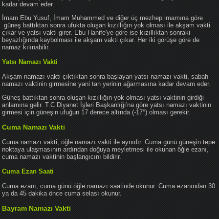
kadar devam eder.
İmam Ebu Yusuf, İmam Muhammed ve diğer üç mezhep imamına göre
güneş battıktan sonra ufukta oluşan kızıllığın yok olması ile akşam vakti
çıkar ve yatsı vakti girer. Ebu Hanife'ye göre ise kızıllıktan sonraki
beyazlığında kaybolması ile akşam vakti çıkar. Her iki görüşe göre de
namaz kılınabilir.
Yatsı Namazı Vakti
Akşam namazı vakti çıktıktan sonra başlayan yatsı namazı vakti, sabah
namazı vaktinin girmesine yani tan yerinin ağarmasına kadar devam eder.
Güneş battıktan sonra oluşan kızıllığın yok olması yatsı vaktinin girdiği
anlamına gelir. T.C Diyanet İşleri Başkanlığı'na göre yatsı namazı vaktinin
girmesi için güneşin ufuğun 17 derece altında (-17°) olması gerekir.
Cuma Namazı Vakti
Cuma namazı vakti, öğle namazı vakti ile aynıdır. Cuma günü güneşin tepe
noktaya ulaşmasının ardından doğuya meyletmesi ile okunan öğle ezanı,
cuma namazı vaktinin başlangıcını bildirir.
Cuma Ezan Saati
Cuma ezanı, cuma günü öğle namazı saatinde okunur. Cuma ezanından 30
ya da 45 dakika önce cuma selası okunur.
Bayram Namazı Vakti