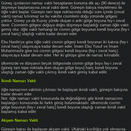
Güneş ışınlarının namaz vakti hesaplanan konuma dik açı (90 derece) ile
düşmeye başlamasına zeval vakti denir. Güneşin batıya meyletmesi ile
öğle vakti başlar. Güneşin tam tepe noktasında olduğu süre içinde (zeval
vakti) namaz kılınmaz ve bu vakitte cisimlerin doğu yönünde gölgesi
yoktur. Güney ya da Kuzey yönde oluşan o anki gölge boyuna fey-i zeval
denir. Cisimlerin gölgesi doğuya doğru düşmeye başladığı zaman öğle vakti
girmiş olur. öğle vakti herhangi bir cismin gölge boyunun kendi boyuna (fey-i
zeval hariç) ulaştığı vakte kadar devam eder.
Ebu Hanife'ye göre öğle vakti cismin gölgesi kendi boyunun iki katına (fey-i
zeval hariç) ulaşıncaya kadar devam eder. İmam Ebu Yusuf ve İmam
Muhammed'e göre ise cismin gölgesi kendi boyuna (fey-i zeval hariç)
ulaşıncaya kadar devam eder. Her iki görüşe göre de namaz kılınabilir.
ülkemizde ve dünyanın birçok bölgesinde cismin gölge boyu fey-i zeval
(güneş tam tepe noktada iken oluşan gölge boyu) hariç kendi boyuna
ulaştığı zaman öğle vakti çıkmış ikindi vakti girmiş kabul edilir.
İkindi Namazı Vakti
öğle namazının vaktinin çıkması ile başlayan ikindi vakti, güneşin batışına
kadar devam eder.
Not: öğle namazı vakti konusunda da değindiğimiz gibi ikindi namazının
başlangıcı konusunda iki farklı görüş bulunmaktadır. ülkemizde cismin
gölge boyunun (fey-i zeval hariç) kendi boyuna ulaştığı zaman ikindi vakti
başlamış kabul edilir.
Akşam Namazı Vakti
Güneşin batışı ile başlayan akşam vakti. Ufuktaki kızıllığın yok olmasına