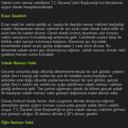
Vakitci.com namaz vakitlerini T.C Diyanet İşleri Başkanlığı'nın fetvalarına
uygun olarak hesaplanmaktadır.
Ezan Saatleri
Ezan saati bir vaktin girdiği an, başka bir deyişle namaz vaktinin başladığı
saattir. Hesaplanan namaz vaktinin ilk anı ezan saati olarak kabul edilir ve
ezan tam bu saatte okunur. Genel olarak ezanın okunması söz konusu
vaktin namazının kılınabileceği anlamına gelir. Camilerde ezanın bitişi ile
birlikte vakit namazı kılınmaya başlanır. Ramazan ayı dışındaki
dönemlerde sabah ezanı güneş doğmadan 1 saat önce okunur. Bu
dönemde sabah ezanı geç okunmasına rağmen, sabah namazı imsak vakti
girdikten hemen sonra kılınabilir.
Sabah Namazı Vakti
Gecenin sonunda doğu ufkunda diklemesine beyaz bir ışık görülür, yalancı
şafak (fecr-i kazip) adı verilen bu ışık bir müddet sonra kaybolur ve
ardından yine doğu ufkunda yanlamasına beyaz bir ışık görülür, gerçek
şafak (fecr-i sadık) adı verilen bu ışığın görülmesi sabah namazı vaktinin
girdiği anlamına gelir. Tan yerinin ağarması olarak da bilinen gerçek şafak
ile başlayan sabah namazı vakti güneşin doğumuna kadar devam eder.
Güneş fiziksel olarak henüz ufuk çizgisinin altında olmasına rağmen
atmosferin güneş ışığını kırması sonucunda gerçek şafak (fecr-i sadık)
oluşur. T.C Diyanet İşleri Başkanlığı'na göre sabah namazı vaktinin girmesi
için güneşin ufuğun 18 derece altında (-18°) olması gerekir.
Öğle Namazı Vakti